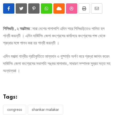
Pinterest
Whatsapp
Cloud
StumbleUpon
Print
Share
via
Email
শিলিগুড়ি , ২ অক্টোবর :
সারা দেশের পাশাপাশি এদিন শহর শিলিগুড়িতেও পালিত হল
গান্ধী জয়ন্তী । এদিন দার্জিলিং জেলা কংগ্রেসের কার্যালয়ে কংগ্রেসের পক্ষ থেকে
শ্রদ্ধার সঙ্গে পালন করা হয় গান্ধী জয়ন্তী ।
এদিন মহাত্মা গান্ধীর প্রতিকৃতিতে মাল্যদান ও পুষ্পার্ঘ্য অর্পণ করে শ্রদ্ধা জ্ঞাপন করেন
দার্জিলিং জেলা কংগ্রেসের সভাপতি শঙ্কর মালাকার , সাধারণ সম্পাদক সুব্রত দত্ত সহ
অন্যান্যরা ।
Tags:
congress
shankar malakar