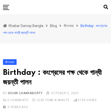
Skip
to
content
হোম
Khabar Samay Bangla
Blog
জীবনধারা
Birthday : কংগ্রেসের
উত্তরবঙ্গ
পক্ষ থেকে গান্ধী জয়ন্তী পালন
রাজ্য
দেশ
রাজনীতি
জীবনধারা
আরও কিছু
Birthday : কংগ্রেসের পক্ষ থেকে গান্ধী
Contact
জয়ন্তী পালন
Khabar Samay Hindi
BY
SOUMI CHAKRABORTY
OCTOBER 2, 2023
0
COMMENTS
LESS THAN A MINUTE
2195
VIEWS
3 YEARS AGO