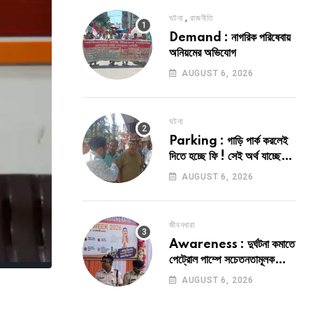
,
ঘটনা
রাজনীতি
Demand : নাগরিক পরিষেবায়
অনিয়মের অভিযোগ
AUGUST 6, 2026
ঘটনা
Parking : গাড়ি পার্ক করলেই
দিতে হচ্ছে ফি ! সেই অর্থ যাচ্ছে
কোথায় ?
AUGUST 6, 2026
জীবনধারা
Awareness : দুর্ঘটনা কমাতে
পেট্রোল পাম্পে সচেতনতামূলক
কর্মসূচী
AUGUST 6, 2026