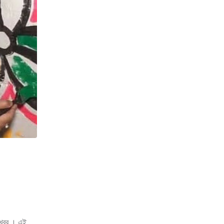
র খবর । এই