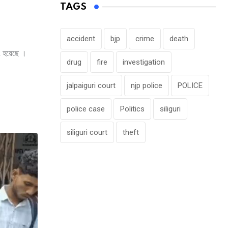
TAGS
accident
bjp
crime
death
িং হয়েছে ।
drug
fire
investigation
jalpaiguri court
njp police
POLICE
police case
Politics
siliguri
siliguri court
theft