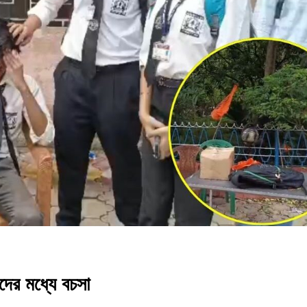
র মধ্যে বচসা