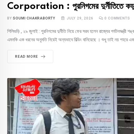
Corporation : পুরনিগমের দুর্নীতিতে কড়া
BY
SOUMI CHAKRABORTY
JULY 29, 2026
0
COMMENTS
শিলিগুড়ি , ২৯ জুলাই : পুরনিগমের দুর্নীতি নিয়ে ফের সরব হলেন রাজ্যের পর্যটনমন্ত্
এমনকি এক ধরনের অনুমতি নিয়েই অন্যভাবে বিল্ডিং বানিয়েছে । শুধু তাই নয় শহরে এক
READ MORE