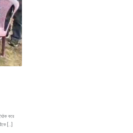
 বৈঠক করে
রীকে […]