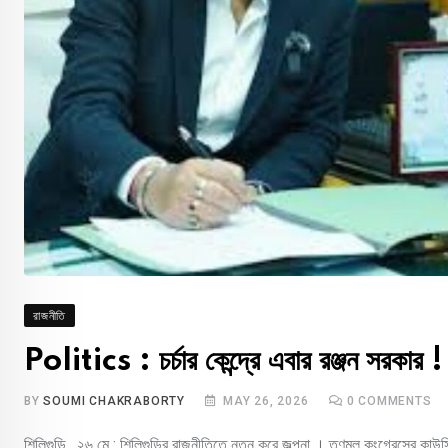
রাজনীতি
Politics : চর্চার কেন্দ্রে এবার রঞ্জন সরকার !
BY
SOUMI CHAKRABORTY
MAY 26, 2026
0
COMMENTS
শিলিগুড়ি , ২৬ মে : শিলিগুড়ির রাজনীতিতে নতুন করে জল্পনা । তৃণমূল কংগ্রেসের কাউ