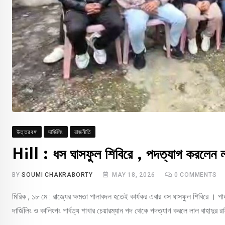
উত্তরবঙ্গ
দার্জিলিং
রাজনীতি
Hill : ধস ঘাসফুল শিবিরে , পদত্যাগ করলেন লা
BY
SOUMI CHAKRABORTY
MAY 18, 2026
0
COMMENTS
মিরিক , ১৮ মে : রাজ্যের ক্ষমতা পালাবদল হতেই কার্যকর এবার ধস ঘাসফুল শিবিরে ।
দার্জিলিং ও কালিংপং পার্বত্য শাখার চেয়ারম্যান পদ থেকে পদত্যাগ করলে লাল বাহাদুর 