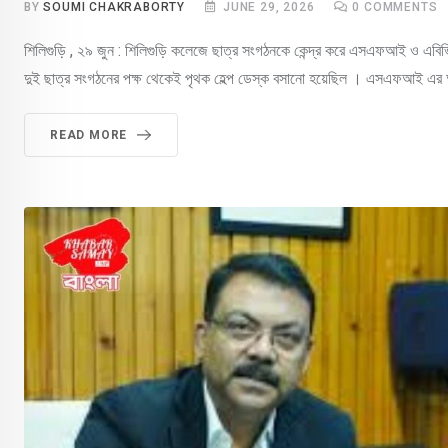
BY
SOUMI CHAKRABORTY
JUNE 29, 2026
0
COMMENTS
শিলিগুড়ি , ২৯ জুন : শিলিগুড়ি কলেজে ছাত্র সংগঠনকে কেন্দ্র করে এসএফআই ও এবিভি
দুই ছাত্র সংগঠনের পক্ষ থেকেই পৃথক হেল্প ডেস্ক বসানো হয়েছিল । এসএফআই এর অভ
READ MORE