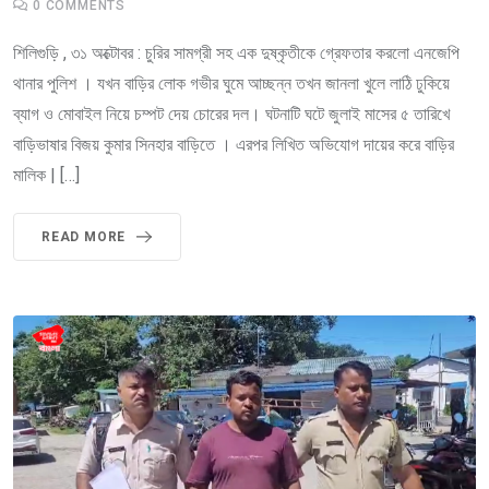
0
COMMENTS
শিলিগুড়ি , ৩১ অক্টোবর : চুরির সামগ্রী সহ এক দুষ্কৃতীকে গ্রেফতার করলো এনজেপি
থানার পুলিশ । যখন বাড়ির লোক গভীর ঘুমে আচ্ছন্ন তখন জানলা খুলে লাঠি ঢুকিয়ে
ব্যাগ ও মোবাইল নিয়ে চম্পট দেয় চোরের দল। ঘটনাটি ঘটে জুলাই মাসের ৫ তারিখে
বাড়িভাষার বিজয় কুমার সিনহার বাড়িতে । এরপর লিখিত অভিযোগ দায়ের করে বাড়ির
মালিক | […]
READ MORE