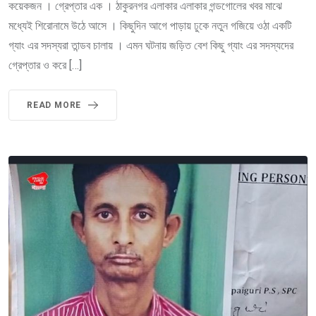
কয়েকজন । গ্রেপ্তার এক । ঠাকুরনগর এলাকার এলাকার গন্ডগোলের খবর মাঝে
মধ্যেই শিরোনামে উঠে আসে । কিছুদিন আগে পাড়ায় ঢুকে নতুন গজিয়ে ওঠা একটি
গ্যাং এর সদস্যরা তান্ডব চালায় । এমন ঘটনায় জড়িত বেশ কিছু গ্যাং এর সদস্যদের
গ্রেপ্তার ও করে […]
READ MORE