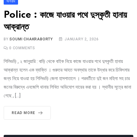
অপরাধ
Police : কাজে যাওয়ার পথে দুস্কৃতী হানায়
আক্রান্ত
BY
SOUMI CHAKRABORTY
JANUARY 2, 2026
0
COMMENTS
শিলিগুড়ি , ২ জানুয়ারি : বাড়ি থেকে বাইক নিয়ে কাজে যাওয়ার পথে দুস্কৃতী হানায়
আক্রান্ত হলেন এক ব্যাক্তি । গুরুতর আহত অবস্থায় তাকে উদ্ধার করে চিকিৎসার
জন্য নিয়ে যাওয়া হয় শিলিগুড়ি জেলা হাসপাতালে । পরবর্তীতে দুই জন মহিলা সহ চার
জনের বিরুদ্ধে এনজেপি থানায় লিখিত অভিযোগ দায়ের করা হয় । স্থানীয় সূত্রে জানা
গেছে , […]
READ MORE