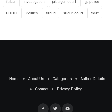
fulbari
investigation
jalpaiguri court
njp police
POLICE
Politics
siliguri
siliguri court
theft
Home
About Us
Categories
Author Details
Contact
Privacy Policy