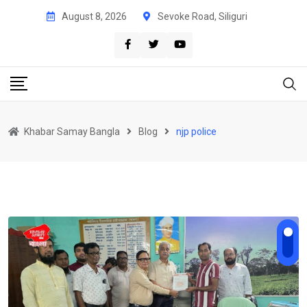
Skip
August 8, 2026
Sevoke Road, Siliguri
to
content
Khabar Samay Bangla
Blog
njp police