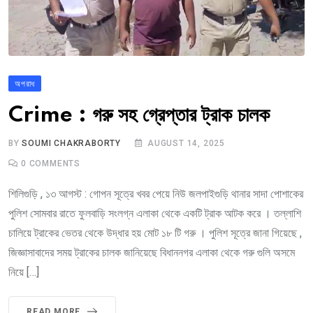
অপরাধ
Crime : গরু সহ গ্রেপ্তার ট্রাক চালক
BY
SOUMI CHAKRABORTY
AUGUST 14, 2025
0
COMMENTS
শিলিগুড়ি , ১৩ আগস্ট : গোপন সূত্রে খবর পেয়ে নিউ জলপাইগুড়ি থানার সাদা পোশাকের
পুলিশ সোমবার রাতে ফুলবাড়ি সংলগ্ন এলাকা থেকে একটি ট্রাক আটক করে । তল্লাশি
চালিয়ে ট্রাকের ভেতর থেকে উদ্ধার হয় মোট ১৮ টি গরু । পুলিশ সূত্রে জানা গিয়েছে ,
জিজ্ঞাসাবাদের সময় ট্রাকের চালক জানিয়েছে বিধাননগর এলাকা থেকে গরু গুলি অসমে
নিয়ে […]
READ MORE