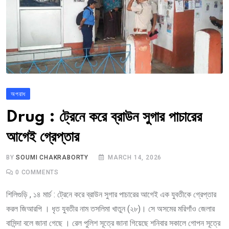
অপরাধ
Drug : ট্রেনে করে ব্রাউন সুগার পাচারের
আগেই গ্রেপ্তার
BY
SOUMI CHAKRABORTY
MARCH 14, 2026
0
COMMENTS
শিলিগুড়ি , ১৪ মার্চ : ট্রেনে করে ব্রাউন সুগার পাচারের আগেই এক যুবতীকে গ্রেপ্তার
করল জিআরপি । ধৃত যুবতীর নাম তসলিমা খাতুন (২৮)। সে অসমের মরিগাঁও জেলার
বাসিন্দা বলে জানা গেছে । রেল পুলিশ সূত্রে জানা গিয়েছে শনিবার সকালে গোপন সূত্রে