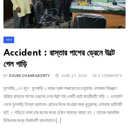
ঘটনা
Accident : রাস্তার পাশের ড্রেনে উল্টে
গেল গাড়ি
BY
SOUMI CHAKRABORTY
JUNE 27, 2026
0
COMMENTS
ফুলবাড়ি , ২৭ জুন : ফুলবাড়ি ২ নম্বর গ্রাম পঞ্চায়েতের চতুরাগছ এলাকায় নিয়ন্ত্রণ
হারিয়ে রাস্তার পাশের ড্রেনের ওপর উল্টে যায় একটি ছোট যাত্রীবাহী গাড়ি । এনজেপি
থেকে ফুলবাড়ি তিস্তা ক্যানেল রোডের দিকে যাওয়ার সময় ধুতুরাগছ এলাকায় দুর্ঘটনাটি
ঘটে । গাড়িতে থাকা চার জনের মধ্যে দু’জন সামান্য আহত হন । তাদের প্রাথমিক
চিকিৎসার জন্য নিকটবর্তী হাসপাতালে […]