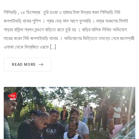
শিলিগুড়ি , ২৫ ডিসেম্বর : চুরি হওয়া ৩ হাজার টাকা উদ্ধার করল শিলিগুড়ি নিউ
জলপাইগুড়ি থানার পুলিশ । প্রায় দেড় মাস আগে ফুলবাড়ি ১ নম্বর অঞ্চলের সিপাই
পাড়ার বাসিন্দা স্বপন মন্ডলে বাড়িতে রাতে চুরি হয় । বাড়ির মালিক লিখিত অভিযোগ
দায়ের করেন নিউ জলপাইগুড়ি থানায় । অভিযোগের ভিত্তিতে তদন্তে নেমে জলেশ্বরী
এলাকা থেকে বিশ্বজিত ওরফে […]
READ MORE