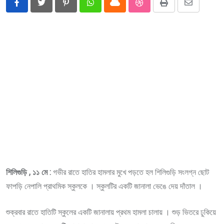
Pinterest
Whatsapp
Cloud
StumbleUpon
Print
Share
via
Email
শিলিগুড়ি , ১১ মে :
গভীর রাতে হাতির হামলার মুখে পড়তে হল শিলিগুড়ি সংলগ্ন ছোট
ফাপড়ি নেপালি প্রাথমিক স্কুলকে । স্কুলটির একটি জানালা ভেঙে দেয় দাঁতাল ।
শুক্রবার রাতে হাতিটি স্কুলের একটি জানালায় প্রথম হামলা চালায় । শুড় ভিতরে ঢুকিয়ে