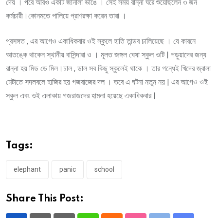
দেয় । পরে আরও একটি জানালা ভাঙে । সেই সময় রান্না ঘরে শুয়েছিলেন ৩ জন
কর্মচারী।কোনমতে পালিয়ে প্রাণরক্ষা করেন তারা ।
প্রসঙ্গত , এর আগেও একাধিকবার ওই স্কুলে হাতি তান্ডব চালিয়েছে । যে কারনে
আতঙ্কে থাকেন স্থানীয় বাসিন্দারা ও । মূলত জঙ্গল ঘেষা স্কুল ওটি | পড়ুয়াদের জন্য
রান্না হয় মিড ডে মিল।চাল , ডাল সব কিছু স্কুলেই থাকে । তার গন্ধেই খিদের জ্বালা
মেটাতে সদলবলে হাজির হয় গজরাজের দল । তবে এ ঘটনা নতুন নয় | এর আগেও ওই
স্কুল এবং ওই এলাকায় গজরাজদের হামলা হয়েছে একাধিকবার |
Tags:
elephant
panic
school
Share This Post: