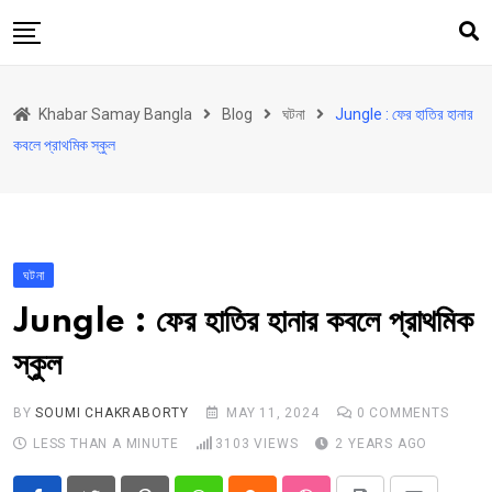
Skip
to
content
হোম
Khabar Samay Bangla
Blog
ঘটনা
Jungle : ফের হাতির হানার
উত্তরবঙ্গ
কবলে প্রাথমিক স্কুল
রাজ্য
দেশ
রাজনীতি
ঘটনা
আরও কিছু
Jungle : ফের হাতির হানার কবলে প্রাথমিক
Contact
স্কুল
Khabar Samay Hindi
BY
SOUMI CHAKRABORTY
MAY 11, 2024
0
COMMENTS
LESS THAN A MINUTE
3103
VIEWS
2 YEARS AGO