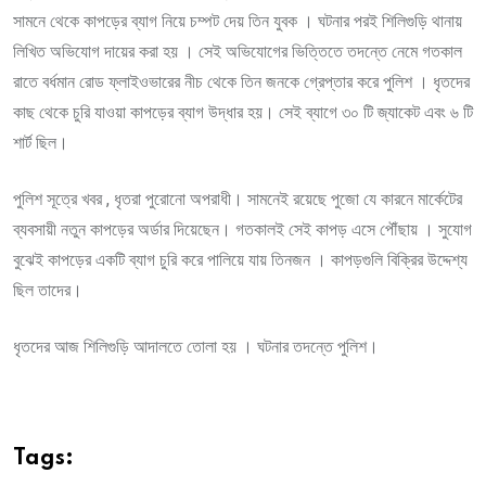
সামনে থেকে কাপড়ের ব্যাগ নিয়ে চম্পট দেয় তিন যুবক । ঘটনার পরই শিলিগুড়ি থানায়
লিখিত অভিযোগ দায়ের করা হয় । সেই অভিযোগের ভিত্তিতে তদন্তে নেমে গতকাল
রাতে বর্ধমান রোড ফ্লাইওভারের নীচ থেকে তিন জনকে গ্রেপ্তার করে পুলিশ । ধৃতদের
কাছ থেকে চুরি যাওয়া কাপড়ের ব্যাগ উদ্ধার হয়। সেই ব্যাগে ৩০ টি জ্যাকেট এবং ৬ টি
শার্ট ছিল।
পুলিশ সূত্রে খবর , ধৃতরা পুরোনো অপরাধী। সামনেই রয়েছে পুজো যে কারনে মার্কেটের
ব্যবসায়ী নতুন কাপড়ের অর্ডার দিয়েছেন। গতকালই সেই কাপড় এসে পৌঁছায় । সুযোগ
বুঝেই কাপড়ের একটি ব্যাগ চুরি করে পালিয়ে যায় তিনজন । কাপড়গুলি বিক্রির উদ্দেশ্য
ছিল তাদের।
ধৃতদের আজ শিলিগুড়ি আদালতে তোলা হয় । ঘটনার তদন্তে পুলিশ।
Tags: