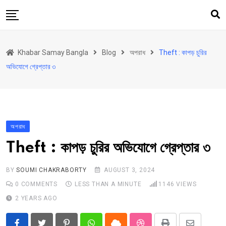
Skip
to
content
হোম
Khabar Samay Bangla
Blog
অপরাধ
Theft : কাপড় চুরির
উত্তরবঙ্গ
অভিযোগে গ্রেপ্তার ৩
রাজ্য
দেশ
রাজনীতি
অপরাধ
আরও কিছু
Theft : কাপড় চুরির অভিযোগে গ্রেপ্তার ৩
Contact
Khabar Samay Hindi
BY
SOUMI CHAKRABORTY
AUGUST 3, 2024
0
COMMENTS
LESS THAN A MINUTE
1146
VIEWS
2 YEARS AGO