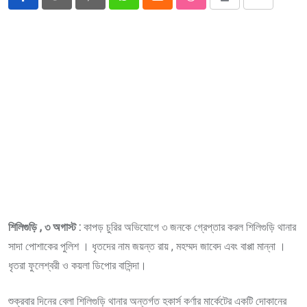
Pinterest
Whatsapp
Cloud
StumbleUpon
Print
Share
via
Email
শিলিগুড়ি , ৩ অগাস্ট :
কাপড় চুরির অভিযোগে ৩ জনকে গ্রেপ্তার করল শিলিগুড়ি থানার
সাদা পোশাকের পুলিশ । ধৃতদের নাম জয়ন্ত রায় , মহম্মদ জাবেদ এবং বাপ্পা মান্না ।
ধৃতরা ফুলেশ্বরী ও কয়লা ডিপোর বাসিন্দা।
শুক্রবার দিনের বেলা শিলিগুড়ি থানার অন্তর্গত হকার্স কর্ণার মার্কেটের একটি দোকানের