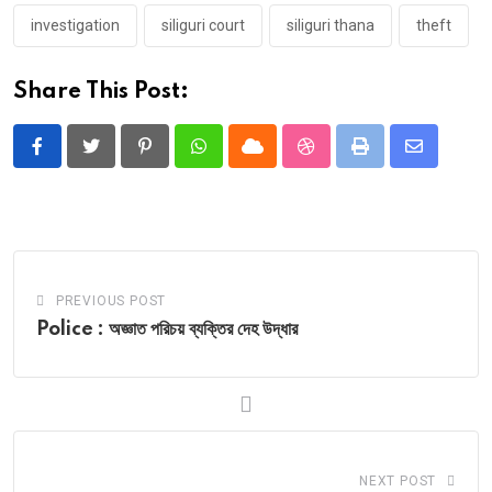
investigation
siliguri court
siliguri thana
theft
Share This Post:
Pinterest
Whatsapp
Cloud
StumbleUpon
Print
Share
via
Email
PREVIOUS POST
Police : অজ্ঞাত পরিচয় ব্যক্তির দেহ উদ্ধার
NEXT POST