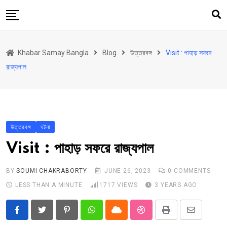
Skip
to
content
হোম
Khabar Samay Bangla
Blog
উত্তরবঙ্গ
Visit : পাহাড় সফরে
উত্তরবঙ্গ
রাজ্যপাল
রাজ্য
দেশ
রাজনীতি
উত্তরবঙ্গ
ঘটনা
আরও কিছু
Visit : পাহাড় সফরে রাজ্যপাল
Contact
Khabar Samay Hindi
BY
SOUMI CHAKRABORTY
JUNE 26, 2023
0
COMMENTS
LESS THAN A MINUTE
1717
VIEWS
3 YEARS AGO
Pinterest
Whatsapp
Cloud
StumbleUpon
Print
Share