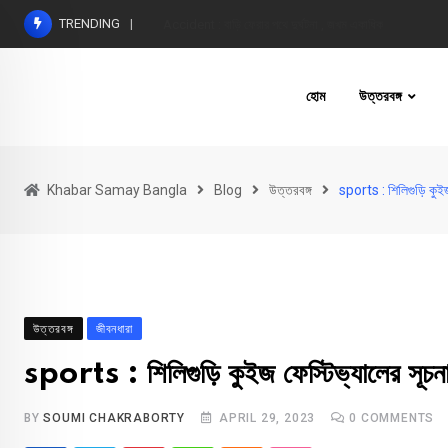
Skip
TRENDING
Accident : বাড়ি ফেরার পথে দুর্ঘটনা , জখম একাধিক
to
content
হোম
উত্তরবঙ্গ
Khabar Samay Bangla
Blog
উত্তরবঙ্গ
sports : শিলিগুড়ি কুইজ
উত্তরবঙ্গ
জীবনধারা
sports : শিলিগুড়ি কুইজ ফেস্টিভ্যালের সূচন
BY
SOUMI CHAKRABORTY
APRIL 29, 2023
0
COMMENTS