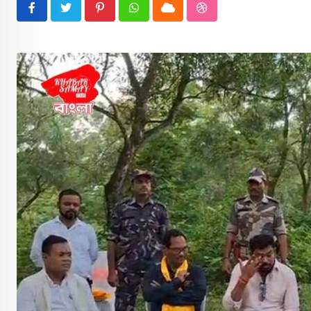
Pinterest
Whatsapp
Cloud
StumbleUpon