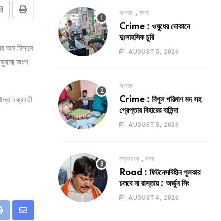
,
অপরাধ
ঘটনা
Share
Print
Crime : ওষুধের দোকানে
via
দুঃসাহসিক চুরি
Email
 অঙ্গ হিসাবে
AUGUST 5, 2026
পড়ুয়ারা অংশ
অপরাধ
ন্ত চক্রবর্তী
Crime : বিপুল পরিমাণ মদ সহ
গ্রেপ্তার বিহারের বাসিন্দা
AUGUST 5, 2026
,
উত্তরবঙ্গ
ঘটনা
Road : ফিটনেসবিহীন পুলকার
চলবে না রাস্তায় : অর্জুন সিং
AUGUST 4, 2026
eUpon
Print
Share