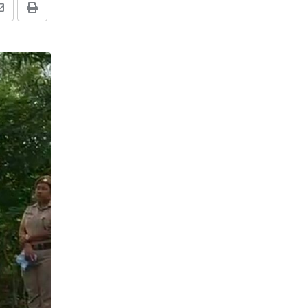
Share
Print
via
Email