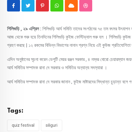
Pinterest
Whatsapp
Cloud
StumbleUpon
শিলিগুড়ি , ২৯ এপ্রিল :
শিলিগুড়ি আর্য সমিতি তাদের সংগঠনের ৭৫ তম বৎসর উৎযাপন ক
আজ থেকে শুরু হয়ে তিনদিনের শিলিগুড়ি কুইজ ফেস্টিভ্যাল শুরু হল । শিলিগুড়ি কুউজ ক
গ্রহণ করছে | ১২ রকমের বিভিন্ন বিভাগের নানান প্রশ্ন নিয়ে এই কুউজ প্রতিযোগিতা 
এদিন অনুষ্ঠানের সূচনা করেন ডেপুটি মেয়র রঞ্জন সরকার , ৪ নম্বর বোরো চেয়ারম্যান জয়ন্ত
আর্য সমিতির সম্পাদক রানা দে সরকার ও সমিতির অন‍্যান‍্য সদস‍্যারা ।
আর্য সমিতির সম্পাদক রানা দে সরকার জানান , কুইজ মাষ্টারদের সিদ্ধান্ত চুড়ান্ত বলে 
Tags:
quiz festival
siliguri