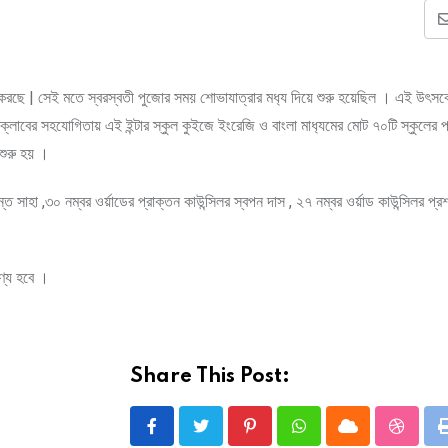
রছে | সেই মতে স্বরস্বতী পুজোর সময় শোভাযাত্রার মধ‍্য দিয়ে শুরু হয়েছিল । এই উৎসবের
্লাবের সহযোগিতায় এই ইন্টার স্কুল কুইজে ইংরেজি ও বাংলা মাধ‍্যমের মোট ৭০টি স্কুলের 
শুরু হয় ।
 সাহা ,৩০ নম্বর ওর্য়াডের প্রাক্তন কাউন্সিলর স্বপন দাস , ২৭ নম্বর ওর্য়াড কাউন্সিলর প্রশা
গণ্য হবে ।
Share This Post:
Pinterest
Whatsapp
Cloud
Stumbl