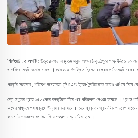
শিলিগুড়ি , ২ অগাষ্ট :
উত্তরবঙ্গের অন্যতম সবুজ অঞ্চল বৈকুণ্ঠপুরে গড়ে উঠতে চলেছে
ও পরিবেশমন্ত্রী মনোজ ওরাও । তার সঙ্গে উপস্থিত ছিলেন রাজ্যের পর্যটনমন্ত্রী শংকর
প্রকৃতি সংরক্ষণ , পরিবেশ সচেতনতা বৃদ্ধি এবং ইকো-ট্যুরিজমকে আরও এগিয়ে নিয়ে যেতে 
বৈকুণ্ঠপুরের প্রায় ১৫০ হেক্টর বনভূমিকে ঘিরে এই পরিকল্পনা নেওয়া হয়েছে । প্রথম পর
অর্থের মাধ্যমে পর্যায়ক্রমে উন্নয়ন করা হবে । তবে প্রকৃতির স্বাভাবিক পরিবেশ যাতে 
ও বন বিশেষজ্ঞদের মতামত নিয়ে প্রকল্প বাস্তবায়িত হবে ।