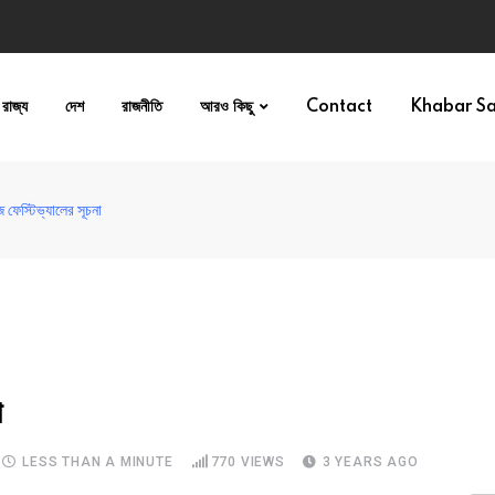
রাজ্য
দেশ
রাজনীতি
আরও কিছু
Contact
Khabar S
 ফেস্টিভ্যালের সূচনা
া
LESS THAN A MINUTE
770
VIEWS
3 YEARS AGO