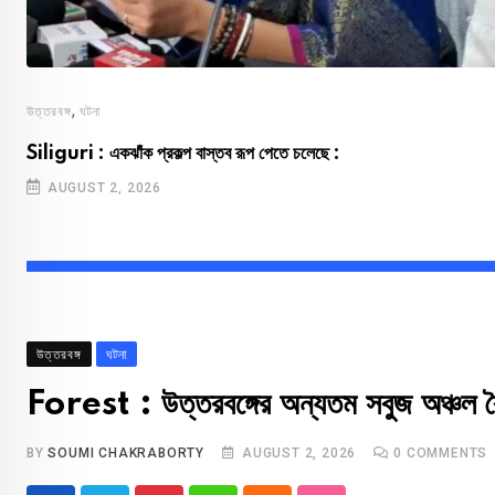
,
উত্তরবঙ্গ
ঘটনা
Siliguri : একঝাঁক প্রকল্প বাস্তব রূপ পেতে চলেছে :
AUGUST 2, 2026
উত্তরবঙ্গ
ঘটনা
Forest : উত্তরবঙ্গের অন্যতম সবুজ অঞ্চল বৈ
BY
SOUMI CHAKRABORTY
AUGUST 2, 2026
0
COMMENTS