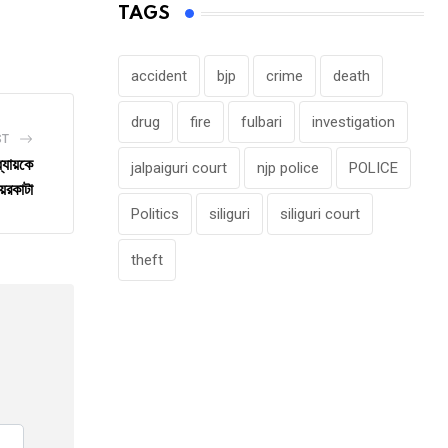
TAGS
via
Email
accident
bjp
crime
death
drug
fire
fulbari
investigation
ST
্যায়কে
jalpaiguri court
njp police
POLICE
েরকাটা
Politics
siliguri
siliguri court
theft