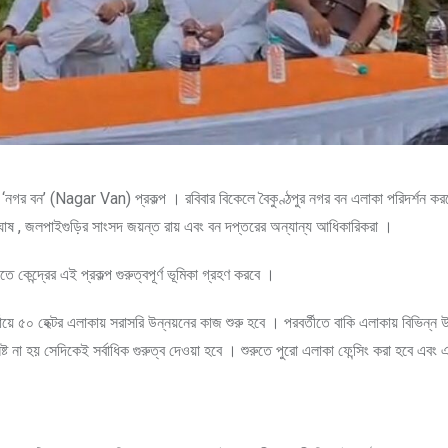
 ‘নগর বন’ (Nagar Van) প্রকল্প । রবিবার বিকেলে বৈকুণ্ঠপুর নগর বন এলাকা পরিদর্শন কর
 ঘোষ , জলপাইগুড়ির সাংসদ জয়ন্ত রায় এবং বন দপ্তরের অন্যান্য আধিকারিকরা ।
কেন্দ্রের এই প্রকল্প গুরুত্বপূর্ণ ভূমিকা গ্রহণ করবে ।
্যায়ে ৫০ হেক্টর এলাকায় সরাসরি উন্নয়নের কাজ শুরু হবে । পরবর্তীতে বাকি এলাকায় বিভিন্
নষ্ট না হয় সেদিকেই সর্বাধিক গুরুত্ব দেওয়া হবে । শুরুতে পুরো এলাকা ফেন্সিং করা হবে এবং