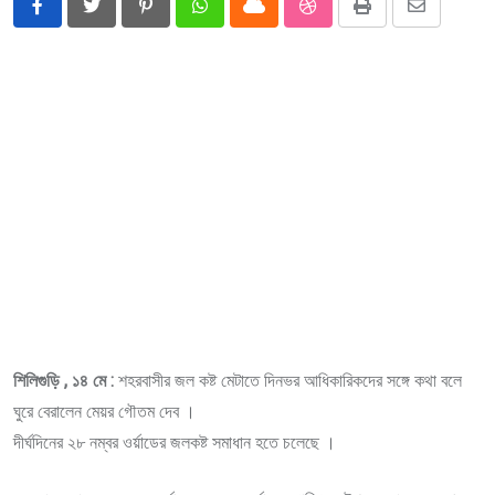
Pinterest
Whatsapp
Cloud
StumbleUpon
Print
Share
via
Email
শিলিগুড়ি , ১৪ মে :
শহরবাসীর জল কষ্ট মেটাতে দিনভর আধিকারিকদের সঙ্গে কথা বলে
ঘুরে বেরালেন মেয়র গৌতম দেব ।
দীর্ঘদিনের ২৮ নম্বর ওর্য়াডের জলকষ্ট সমাধান হতে চলেছে ।