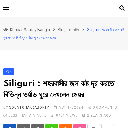
Skip
to
content
হোম
Khabar Samay Bangla
Blog
ঘটনা
Siliguri : শহরবাসীর জল কষ্ট
উত্তরবঙ্গ
দূর করতে বিভিন্ন ওর্য়াড ঘুরে দেখলেন মেয়র
রাজ্য
দেশ
রাজনীতি
ঘটনা
আরও কিছু
Siliguri : শহরবাসীর জল কষ্ট দূর করতে
Contact
বিভিন্ন ওর্য়াড ঘুরে দেখলেন মেয়র
Khabar Samay Hindi
BY
SOUMI CHAKRABORTY
MAY 14, 2024
0
COMMENTS
LESS THAN A MINUTE
8481
VIEWS
2 YEARS AGO