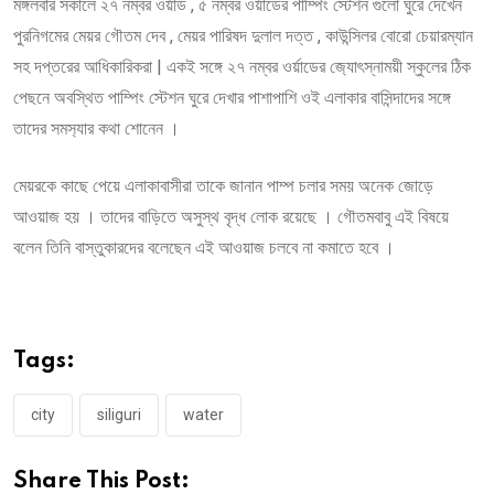
মঙ্গলবার সকালে ২৭ নম্বর ওর্য়াড , ৫ নম্বর ওর্য়াডের পাম্পিং স্টেশন গুলো ঘুরে দেখেন
পুরনিগমের মেয়র গৌতম দেব , মেয়র পারিষদ দুলাল দত্ত , কাউন্সিলর বোরো চেয়ারম্যান
সহ দপ্তরের আধিকারিকরা | একই সঙ্গে ২৭ নম্বর ওর্য়াডের জ‍্যোৎস্নাময়ী স্কুলের ঠিক
পেছনে অবস্থিত পাম্পিং স্টেশন ঘুরে দেখার পাশাপাশি ওই এলাকার বাসিন্দাদের সঙ্গে
তাদের সমস‍্যার কথা শোনেন ।
মেয়রকে কাছে পেয়ে এলাকাবাসীরা তাকে জানান পাম্প চলার সময় অনেক জোড়ে
আওয়াজ হয় । তাদের বাড়িতে অসুস্থ বৃদ্ধ লোক রয়েছে । গৌতমবাবু এই বিষয়ে
বলেন তিনি বাস্তুকারদের বলেছেন এই আওয়াজ চলবে না কমাতে হবে ।
Tags:
city
siliguri
water
Share This Post: