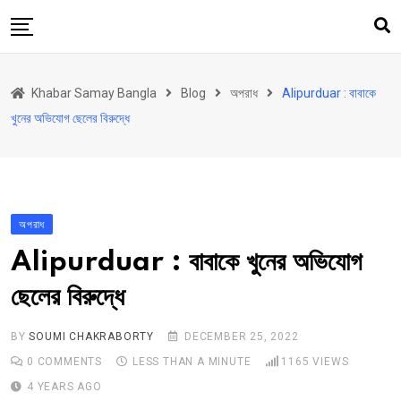
Skip
to
content
হোম
Khabar Samay Bangla
Blog
অপরাধ
Alipurduar : বাবাকে
উত্তরবঙ্গ
খুনের অভিযোগ ছেলের বিরুদ্ধে
রাজ্য
দেশ
রাজনীতি
অপরাধ
আরও কিছু
Alipurduar : বাবাকে খুনের অভিযোগ
Contact
ছেলের বিরুদ্ধে
Khabar Samay Hindi
BY
SOUMI CHAKRABORTY
DECEMBER 25, 2022
0
COMMENTS
LESS THAN A MINUTE
1165
VIEWS
4 YEARS AGO