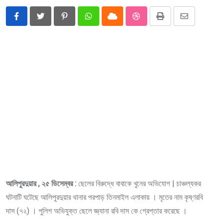
Pinterest
Whatsapp
Cloud
StumbleUpon
Print
Share
via
Email
আলিপুরদুয়ার , ২৫ ডিসেম্বর :
ছেলের বিরুদ্ধে বাবাকে খুনের অভিযোগ | চাঞ্চল্যকর
ঘটনাটি ঘটেছে আলিপুরদুয়ার থানার পরপাড় তিনমাইল এলাকায় । মৃতের নাম কৃষ্ণরবি
দাস (৭২) । পুলিশ অভিযুক্ত ছেলে জ্ঞ্যানা রবি দাস কে গ্রেপ্তার করেছে ।