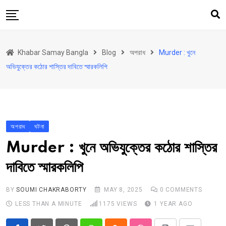
Skip
to
content
হোম
Khabar Samay Bangla
Blog
অপরাধ
Murder : খুনে
উত্তরবঙ্গ
অভিযুক্তের কঠোর শাস্তির দাবিতে স্মারকলিপি
রাজ্য
দেশ
রাজনীতি
অপরাধ
ঘটনা
আরও কিছু
Murder : খুনে অভিযুক্তের কঠোর শাস্তির
Contact
দাবিতে স্মারকলিপি
Khabar Samay Hindi
BY
SOUMI CHAKRABORTY
MAY 8, 2025
0
COMMENTS
LESS THAN A MINUTE
1175
VIEWS
1 YEAR AGO