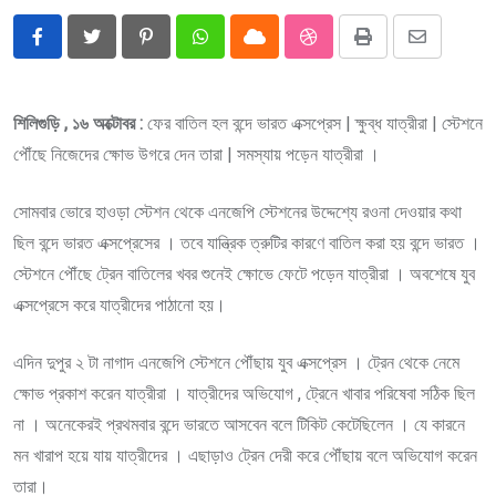
Pinterest
Whatsapp
Cloud
StumbleUpon
Print
Share
via
Email
শিলিগুড়ি , ১৬ অক্টোবর :
ফের বাতিল হল বন্দে ভারত এক্সপ্রেস | ক্ষুব্ধ যাত্রীরা | স্টেশনে
পৌঁছে নিজেদের ক্ষোভ উগরে দেন তারা | সমস্যায় পড়েন যাত্রীরা ।
সোমবার ভোরে হাওড়া স্টেশন থেকে এনজেপি স্টেশনের উদ্দেশ্যে রওনা দেওয়ার কথা
ছিল বন্দে ভারত এক্সপ্রেসের । তবে যান্ত্রিক ত্রুটির কারণে বাতিল করা হয় বন্দে ভারত ।
স্টেশনে পৌঁছে ট্রেন বাতিলের খবর শুনেই ক্ষোভে ফেটে পড়েন যাত্রীরা । অবশেষে যুব
এক্সপ্রেসে করে যাত্রীদের পাঠানো হয়।
এদিন দুপুর ২ টা নাগাদ এনজেপি স্টেশনে পৌঁছায় যুব এক্সপ্রেস । ট্রেন থেকে নেমে
ক্ষোভ প্রকাশ করেন যাত্রীরা । যাত্রীদের অভিযোগ , ট্রেনে খাবার পরিষেবা সঠিক ছিল
না । অনেকেরই প্রথমবার বন্দে ভারতে আসবেন বলে টিকিট কেটেছিলেন । যে কারনে
মন খারাপ হয়ে যায় যাত্রীদের । এছাড়াও ট্রেন দেরী করে পৌঁছায় বলে অভিযোগ করেন
তারা।