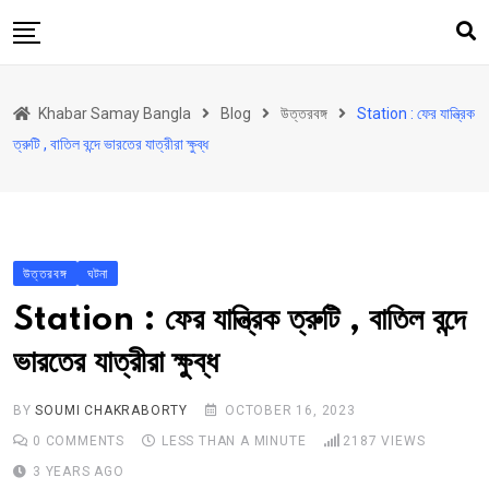
Skip
to
content
হোম
Khabar Samay Bangla
Blog
উত্তরবঙ্গ
Station : ফের যান্ত্রিক
উত্তরবঙ্গ
ত্রুটি , বাতিল বন্দে ভারতের যাত্রীরা ক্ষুব্ধ
রাজ্য
দেশ
রাজনীতি
উত্তরবঙ্গ
ঘটনা
আরও কিছু
Station : ফের যান্ত্রিক ত্রুটি , বাতিল বন্দে
Contact
ভারতের যাত্রীরা ক্ষুব্ধ
Khabar Samay Hindi
BY
SOUMI CHAKRABORTY
OCTOBER 16, 2023
0
COMMENTS
LESS THAN A MINUTE
2187
VIEWS
3 YEARS AGO