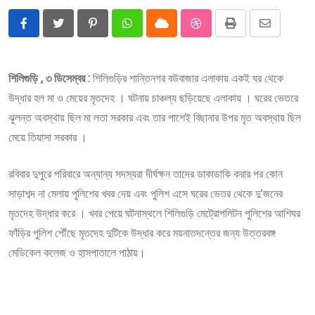
Pinterest
Whatsapp
Cloud
StumbleUpon
Print
Share
via
Email
শিলিগুড়ি , ৩ ডিসেম্বর :
শিলিগুড়ির শান্তিনগর বউবাজার এলাকায় একই ঘর থেকে
উদ্ধার হল মা ও মেয়ের মৃতদেহ । ঘটনায় চাঞ্চল্য ছড়িয়েছে এলাকায় । ঘরের ভেতরে
ঝুলন্ত অবস্থায় ছিল মা লতা সরকার এবং তার পাশেই বিছানার উপর মৃত অবস্থায় ছিল
মেয়ে তিয়াসা সরকার ।
রবিবার দুপুরে পরিবারে অন্যান্য সদস্যরা দীর্ঘক্ষন তাদের ডাকাডাকি করার পর কোন
সাড়াশব্দ না মেলায় পুলিশের খবর দেয় এবং পুলিশ এসে ঘরের ভেতর থেকে দু’জনের
মৃতদেহ উদ্ধার করে । খবর পেয়ে ঘটনাস্থলে শিলিগুড়ি মেট্রোপলিটন পুলিশের আশিঘর
ফাঁড়ির পুলিশ পৌঁছে মৃতদেহ দুটিকে উদ্ধার করে ময়নাতদন্তের জন্য উত্তরবঙ্গ
মেডিকেল কলেজ ও হাসপাতালে পাঠায়।