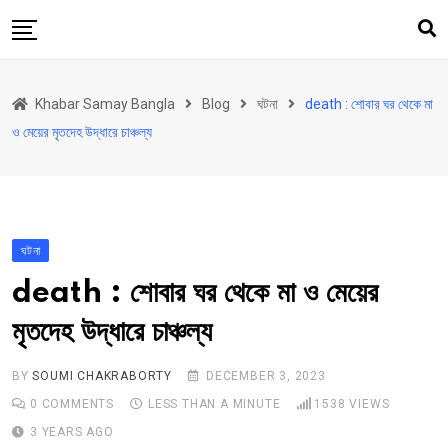
Skip
to
content
হোম
Khabar Samay Bangla
Blog
ঘটনা
death : শোবার ঘর থেকে মা
উত্তরবঙ্গ
ও মেয়ের মৃতদেহ উদ্ধারে চাঞ্চল্য
রাজ্য
দেশ
রাজনীতি
ঘটনা
আরও কিছু
death : শোবার ঘর থেকে মা ও মেয়ের
Contact
মৃতদেহ উদ্ধারে চাঞ্চল্য
Khabar Samay Hindi
BY
SOUMI CHAKRABORTY
DECEMBER 3, 2023
0
COMMENTS
LESS THAN A MINUTE
1538
VIEWS
3 YEARS AGO