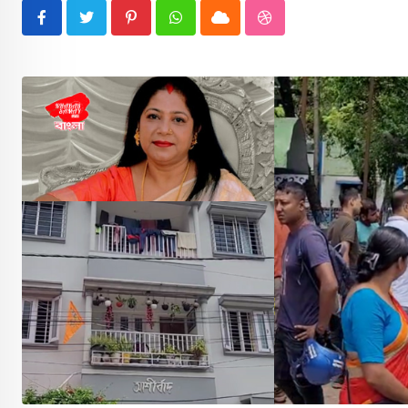
Pinterest
Whatsapp
Cloud
StumbleUpon