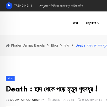
Skip
TRENDING
Project : দীর্ঘদিনের অচলাবস্থা কাটিয়ে বৈঠক
to
content
হোম
উত্তরবঙ্গ
Khabar Samay Bangla
Blog
ঘটনা
Death : ছাদ থেকে পড়ে মৃত্যু
ঘটনা
Death : ছাদ থেকে পড়ে মৃত্যু গৃহবধূর !
BY
SOUMI CHAKRABORTY
JUNE 17, 2025
0
COMMENTS