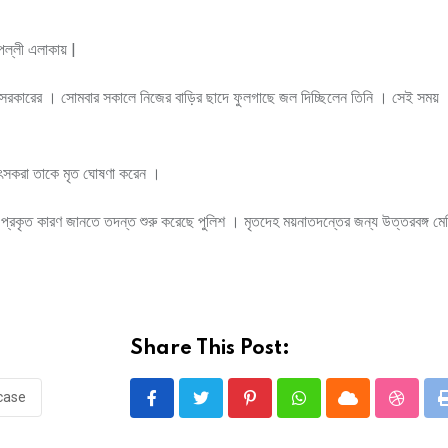
ষপল্লী এলাকায় |
মিতা সরকারের । সোমবার সকালে নিজের বাড়ির ছাদে ফুলগাছে জল দিচ্ছিলেন তিনি । সেই সময়
িকিৎসকরা তাকে মৃত ঘোষণা করেন ।
যুর প্রকৃত কারণ জানতে তদন্ত শুরু করেছে পুলিশ । মৃতদেহ ময়নাতদন্তের জন্য উত্তরবঙ্গ
Share This Post:
 case
Pinterest
Whatsapp
Cloud
Stumbl