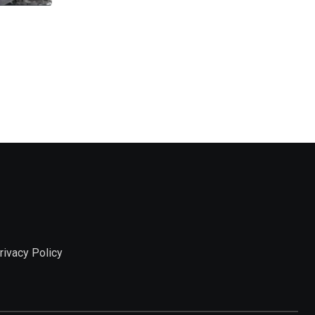
,
উত্তরবঙ্গ
ঘটনা
Medical : উত্তরবঙ্গ মেডিকেল কলেজের মান উন্নয়নে জোর
JULY 30, 2026
rivacy Policy