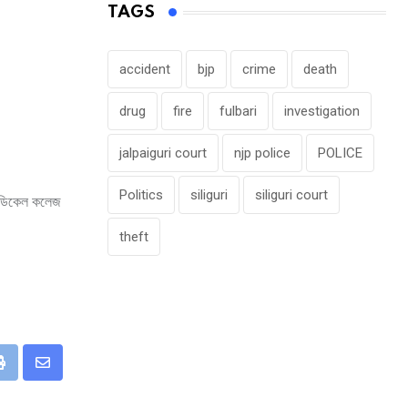
TAGS
accident
bjp
crime
death
drug
fire
fulbari
investigation
jalpaiguri court
njp police
POLICE
Politics
siliguri
siliguri court
 মেডিকেল কলেজ
theft
eUpon
Print
Share
via