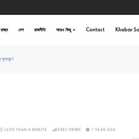
রাজ্য
দেশ
রাজনীতি
আরও কিছু
Contact
Khabar S
 গৃহবধূর !
LESS THAN A MINUTE
5362
VIEWS
1 YEAR AGO