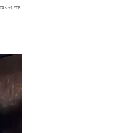
ায় ৩.৬৪ লক্ষ