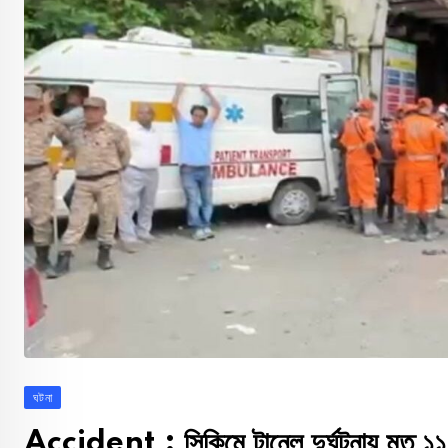
ঘটনা
Accident : সিকিমে টানেল দুর্ঘটনায় মৃত ১