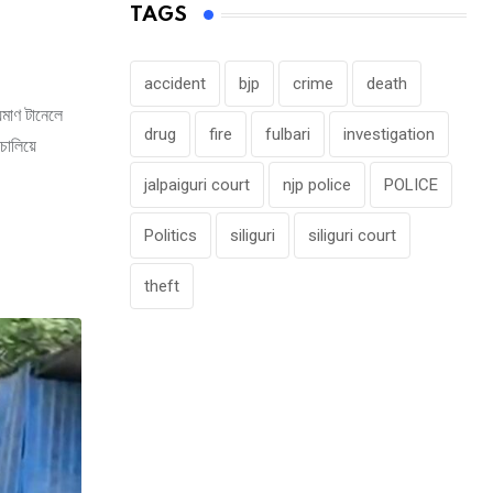
TAGS
accident
bjp
crime
death
়মাণ টানেলে
drug
fire
fulbari
investigation
ালিয়ে
jalpaiguri court
njp police
POLICE
Politics
siliguri
siliguri court
theft