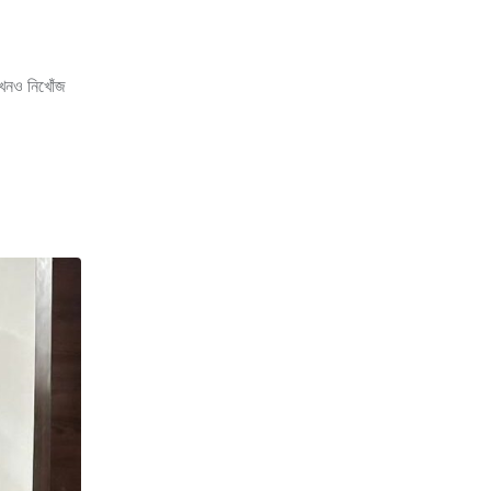
এখনও নিখোঁজ