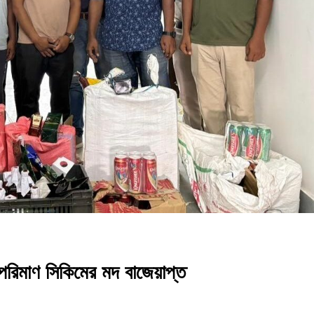
িমাণ সিকিমের মদ বাজেয়াপ্ত