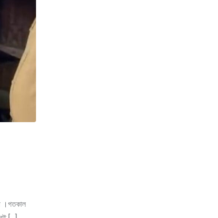
ন্দা ।গতকাল
্রই […]