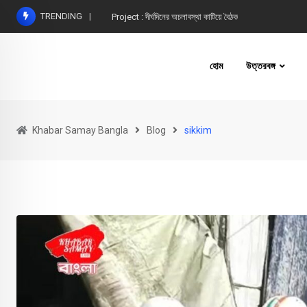
Skip
TRENDING
Project : দীর্ঘদিনের অচলাবস্থা কাটিয়ে বৈঠক
to
content
হোম
উত্তরবঙ্গ
Khabar Samay Bangla
Blog
sikkim