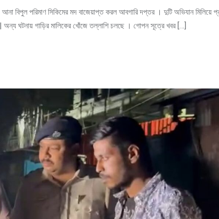
শ্যে আনা বিপুল পরিমাণ সিকিমের মদ বাজেয়াপ্ত করল আবগারি দপ্তর । দুটি অভিযান মিলিয়ে প্র
ে | অন্য ঘটনায় গাড়ির মালিকের খোঁজে তল্লাশি চলছে । গোপন সূত্রে খবর […]