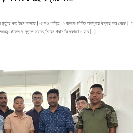
র মৃত্যুর খবর উঠে আসছে | এখনও পর্যন্ত ১২ জনকে জীবিত অবস্থায় উদ্ধার করা গেছে | 
সমরডুং টানেল বা সুড়ঙ্গে ভয়াবহ মিথেন গ্যাস বিস্ফোরণ ও তার […]