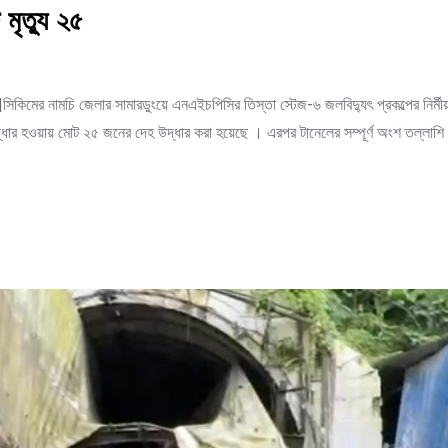
ৃত্যু ২৫
িকিমের নামচি জেলার সামারডুংয়ে এনএইচপিসির তিস্তা স্টেজ-৬ জলবিদ্যুৎ প্রকল্পের নির্মীয
র হওয়ায় মোট ২৫ জনের দেহ উদ্ধার করা হয়েছে । এরপর টানেলের সম্পূর্ণ অংশ তল্লাশি চ