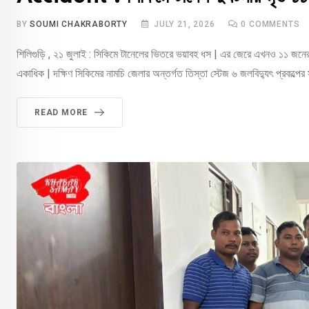
BY
SOUMI CHAKRABORTY
JULY 21, 2026
0
COMMENTS
শিলিগুড়ি , ২১ জুলাই : সিকিমে টানেলের ভিতরে ভয়াবহ ধস | এর জেরে এখনও ১১ জনে
একাধিক | দক্ষিণ সিকিমের নামচি জেলার অন্তর্গত তিস্তা স্টেজ ৬ জলবিদ্যুৎ প্রকল্পের 
READ MORE