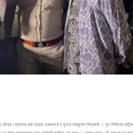
ুজ । এ ঘটনায় গ্রেপ্তার করা হয়েছে একজনকে | ধৃতের নামমুকেশ বিশ্বকর্মা । ধৃত সিকিমের বাসি
িনাস এর কাছে সন্দেহজনক ভাবে ঘোরাঘুরি করছিল এক যুবক । গোপন সূত্রে এই খবর পাওয়া মাত