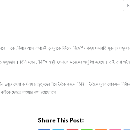
র করবে । কোচবিহারে এসে এভাবেই তৃনমূলকে বিধঁলেন বিজেপির রাজ্য সভাপতি সুকান্ত মজুমদ
্ত মজুমদার । তিনি বলেন , ‘নিশীথ মন্ত্রী হওয়াতে অনেকের অসুবিধা হয়েছে। তাই তারা অনৈ
ন দুপুরে জেলা কার্যালয় নেতৃত্বদের নিয়ে বৈঠক করবেন তিনি । বৈঠকে মূলত লোকসভা নির্বাচন
 কর্মীকে দেখতে যাওয়ার কথা রয়েছে তার।
Share This Post: