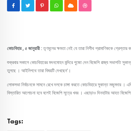
Pinterest
Whatsapp
Cloud
StumbleUpon
কোচবিহার , ৫ জানুয়ারী :
তৃণমূলের ক্ষমতা নেই যে তারা নিশীথ প্রামাণিককে গ্রেপ্তা
শুক্রবার সকালে কোচবিহারের মদনমোহন মন্দিরে পুজো দেন বিজেপি রাজ্য সভাপতি সুকান
তুলছে । আইনিপথে তারা বিষয়টি দেখছেন’।
লোকসভা নির্বাচনকে সামনে রেখে দলকে চাঙ্গা করতে কোচবিহারে সুকান্ত মজুমদার । এদি
বিস্তারিত আলোচনা হবে বলেই বিজেপি সূত্রে খবর । এছাড়াও দিনহাটায় আহত বিজেপি
Tags: