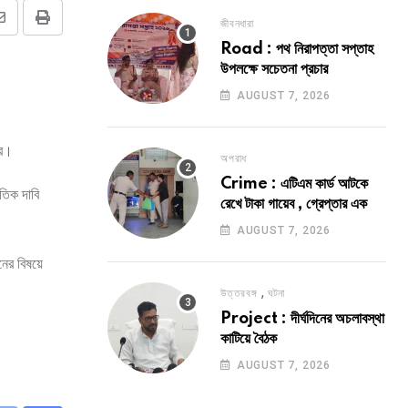
জীবনধারা
Share
Print
Road : পথ নিরাপত্তা সপ্তাহ
via
উপলক্ষে সচেতনা প্রচার
Email
AUGUST 7, 2026
ার।
অপরাধ
Crime : এটিএম কার্ড আটকে
তিক দাবি
রেখে টাকা গায়েব , গ্রেপ্তার এক
AUGUST 7, 2026
ের বিষয়ে
,
উত্তরবঙ্গ
ঘটনা
Project : দীর্ঘদিনের অচলাবস্থা
কাটিয়ে বৈঠক
AUGUST 7, 2026