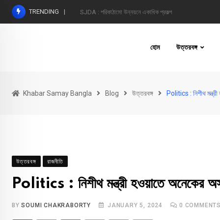
Skip
TRENDING
SJDA : পরিকাঠামো উন্নয়নে একাধিক প্রকল্প
to
content
হোম
উত্তরবঙ্গ
Khabar Samay Bangla
Blog
উত্তরবঙ্গ
Politics : নিশীথ মন্ত্র
উত্তরবঙ্গ
রাজনীতি
Politics : নিশীথ মন্ত্রী হওয়াতে অনেকের অসু
BY
SOUMI CHAKRABORTY
JANUARY 5, 2024
0
COMMENT