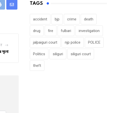
TAGS
eUpon
Print
Share
via
accident
bjp
crime
death
Email
drug
fire
fulbari
investigation
jalpaiguri court
njp police
POLICE
ST
 সূচনা
Politics
siliguri
siliguri court
theft