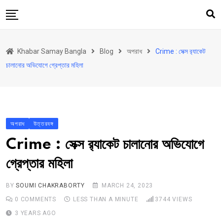
Skip
to
content
হোম
Khabar Samay Bangla
Blog
অপরাধ
Crime : সেক্স র‍্যাকেট
উত্তরবঙ্গ
চালানোর অভিযোগে গ্রেপ্তার মহিলা
রাজ্য
দেশ
রাজনীতি
অপরাধ
উত্তরবঙ্গ
আরও কিছু
Crime : সেক্স র‍্যাকেট চালানোর অভিযোগে
Contact
গ্রেপ্তার মহিলা
Khabar Samay Hindi
BY
SOUMI CHAKRABORTY
MARCH 24, 2023
0
COMMENTS
LESS THAN A MINUTE
3744
VIEWS
3 YEARS AGO