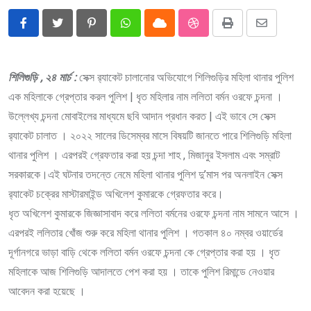
Pinterest
Whatsapp
Cloud
StumbleUpon
Print
Share
via
Email
শিলিগুড়ি , ২৪ মার্চ :
সেক্স র‍্যাকেট চালানোর অভিযোগে শিলিগুড়ির মহিলা থানার পুলিশ
এক মহিলাকে গ্রেপ্তার করল পুলিশ | ধৃত মহিলার নাম ললিতা বর্মন ওরফে চন্দনা ।
উল্লেখ্য চন্দনা মোবাইলের মাধ্যমে ছবি আদান প্রধান করত | এই ভাবে সে সেক্স
র‍্যাকেট চালাত । ২০২২ সালের ডিসেম্বর মাসে বিষয়টি জানতে পারে শিলিগুড়ি মহিলা
থানার পুলিশ । এরপরই গ্রেফতার করা হয় চন্দা শাহ , মিজানুর ইসলাম এবং সম্রাট
সরকারকে।এই ঘটনার তদন্তে নেমে মহিলা থানার পুলিশ দু’মাস পর অনলাইন সেক্স
র‍্যাকেট চক্রের মাস্টারমাইন্ড অখিলেশ কুমারকে গ্রেফতার করে।
ধৃত অখিলেশ কুমারকে জিজ্ঞাসাবাদ করে ললিতা বর্মনের ওরফে চন্দনা নাম সামনে আসে ।
এরপরই ললিতার খোঁজ শুরু করে মহিলা থানার পুলিশ । গতকাল ৪০ নম্বর ওয়ার্ডের
দূর্গানগরে ভাড়া বাড়ি থেকে ললিতা বর্মন ওরফে চন্দনা কে গ্রেপ্তার করা হয় । ধৃত
মহিলাকে আজ শিলিগুড়ি আদালতে পেশ করা হয় । তাকে পুলিশ রিমান্ডে নেওয়ার
আবেদন করা হয়েছে ।