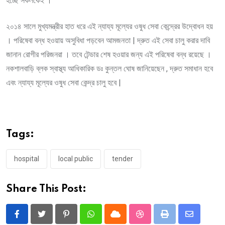
হচ্ছে সকলকেই ।
২০১৪ সালে মুখ্যমন্ত্রীর হাত ধরে এই ন্যায্য মূল্যের ওষুধ সেবা কেন্দ্রের উদ্বোধন হয়
। পরিষেবা বন্ধ হ‌ওয়ায় অসুবিধা পড়বেন আমজনতা | দ্রুত এই সেবা চালু করার দাবি
জানান রোগীর পরিজনরা । তবে টেন্ডার শেষ হ‌ওয়ার জন্য এই পরিষেবা বন্ধ রয়েছে ।
নকশালবাড়ি ব্লক স্বাস্থ্য আধিকারিক ডঃ কুন্তল ঘোষ জানিয়েছেন , দ্রুত সমাধান হবে
এবং ন্যায্য মূল্যের ওষুধ সেবা কেন্দ্র চালু হবে |
Tags:
hospital
local public
tender
Share This Post:
Pinterest
Whatsapp
Cloud
StumbleUpon
Print
Share