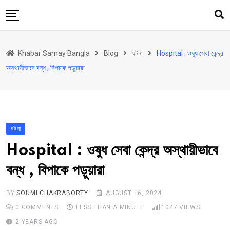
Skip
to
content
হোম
Khabar Samay Bangla
Blog
ঘটনা
Hospital : ওষুধ সেবা কেন্দ্র
উত্তরবঙ্গ
অস্থায়ীভাবে বন্ধ , বিপাকে পড়ুয়ারা
রাজ্য
দেশ
রাজনীতি
ঘটনা
আরও কিছু
Hospital : ওষুধ সেবা কেন্দ্র অস্থায়ীভাবে
Contact
বন্ধ , বিপাকে পড়ুয়ারা
Khabar Samay Hindi
BY
SOUMI CHAKRABORTY
AUGUST 16, 2024
0
COMMENTS
LESS THAN A MINUTE
1047
VIEWS
2 YEARS AGO