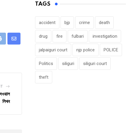
TAGS
accident
bjp
crime
death
drug
fire
fulbari
investigation
eUpon
Print
Share
jalpaiguri court
njp police
POLICE
via
Email
Politics
siliguri
siliguri court
theft
ST
দেওয়াল
লিখন