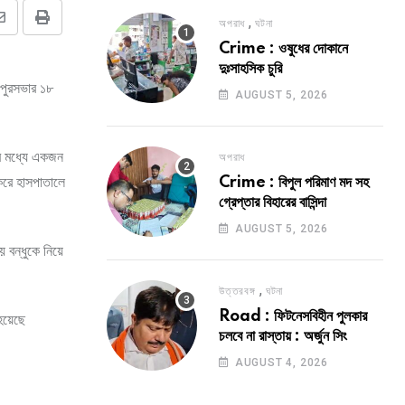
,
অপরাধ
ঘটনা
Share
Print
Crime : ওষুধের দোকানে
via
দুঃসাহসিক চুরি
Email
 পুরসভার ১৮
AUGUST 5, 2026
ের মধ্যে একজন
অপরাধ
করে হাসপাতালে
Crime : বিপুল পরিমাণ মদ সহ
গ্রেপ্তার বিহারের বাসিন্দা
AUGUST 5, 2026
 বন্ধুকে নিয়ে
,
উত্তরবঙ্গ
ঘটনা
Road : ফিটনেসবিহীন পুলকার
 হয়েছে
চলবে না রাস্তায় : অর্জুন সিং
AUGUST 4, 2026