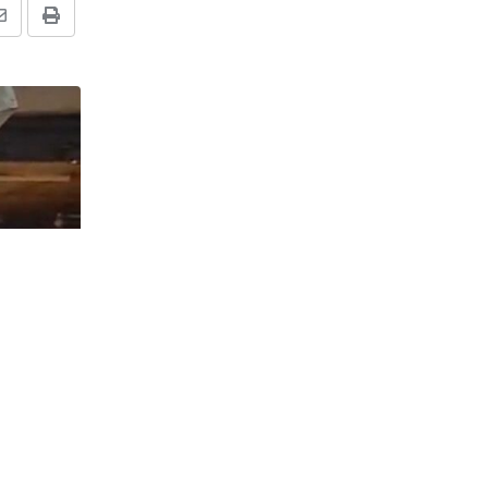
Share
Print
via
Email