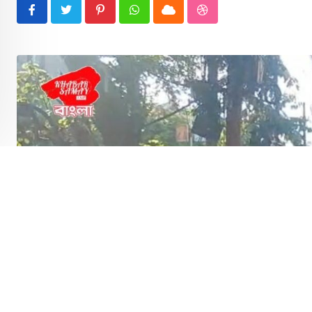
Pinterest
Whatsapp
Cloud
StumbleUpon