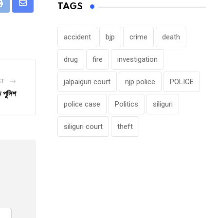
TAGS
eUpon
Print
Share
via
Email
accident
bjp
crime
death
drug
fire
investigation
jalpaiguri court
njp police
POLICE
ST
 পুলিশ
police case
Politics
siliguri
siliguri court
theft