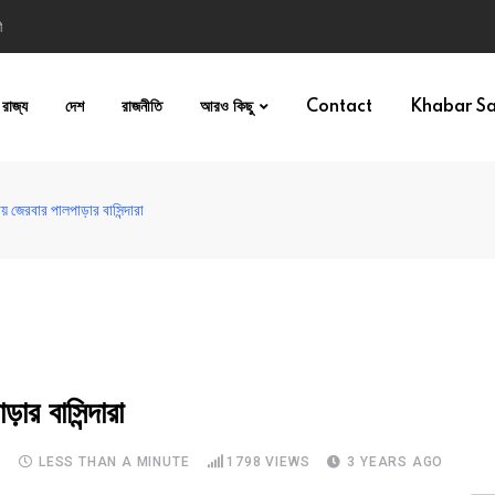
ী
রাজ্য
দেশ
রাজনীতি
আরও কিছু
Contact
Khabar S
 জেরবার পালপাড়ার বাসিন্দারা
র বাসিন্দারা
S
LESS THAN A MINUTE
1798
VIEWS
3 YEARS AGO