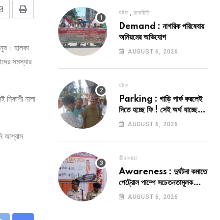
,
ঘটনা
রাজনীতি
Share
Print
Demand : নাগরিক পরিষেবায়
via
অনিয়মের অভিযোগ
Email
মানুষ। হালকা
AUGUST 6, 2026
তাদের সমস্যার
ঘটনা
ই নিকাশী নালা
Parking : গাড়ি পার্ক করলেই
দিতে হচ্ছে ফি ! সেই অর্থ যাচ্ছে
কোথায় ?
AUGUST 6, 2026
নি আশ্বাস
জীবনধারা
Awareness : দুর্ঘটনা কমাতে
পেট্রোল পাম্পে সচেতনতামূলক
কর্মসূচী
AUGUST 6, 2026