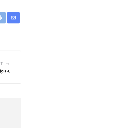
eUpon
Print
Share
via
Email
ST
্তার ২