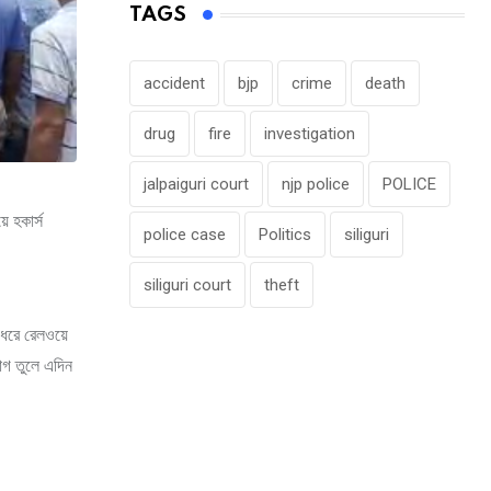
TAGS
accident
bjp
crime
death
drug
fire
investigation
jalpaiguri court
njp police
POLICE
 হকার্স
police case
Politics
siliguri
siliguri court
theft
 ধরে রেলওয়ে
োগ তুলে এদিন