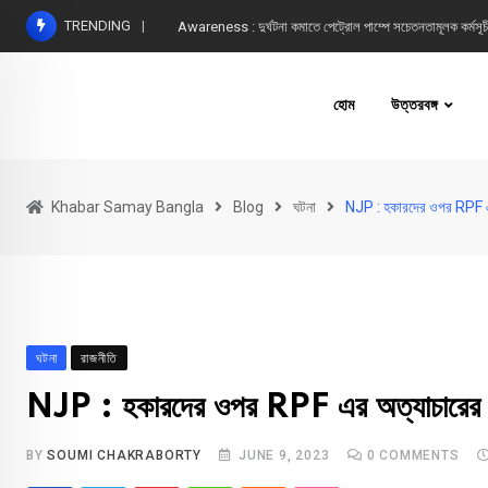
Skip
TRENDING
Awareness : দুর্ঘটনা কমাতে পেট্রোল পাম্পে সচেতনতামূলক কর্মসূচ
to
content
হোম
উত্তরবঙ্গ
Khabar Samay Bangla
Blog
ঘটনা
NJP : হকারদের ওপর RPF 
ঘটনা
রাজনীতি
NJP : হকারদের ওপর RPF এর অত্যাচারের
BY
SOUMI CHAKRABORTY
JUNE 9, 2023
0
COMMENTS