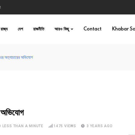
ী
রাজ্য
দেশ
রাজনীতি
আরও কিছু
Contact
Khabar S
এর অত্যাচারের অভিযোগ
 অভিযোগ
LESS THAN A MINUTE
1475
VIEWS
3 YEARS AGO