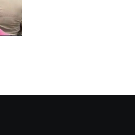
ঘটনা
Problem : মৃতদেহ নিয়ে ঘণ্টার পর ঘণ্টা অপেক্ষা ,
MAY 29, 2026