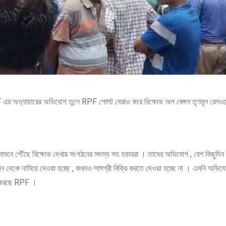
এর অত্যাচারের অভিযোগ তুলে RPF পোস্ট ঘেরাও করে বিক্ষোভ অল বেঙ্গল তৃণমূল রেলওয়ে
 সামনে পৌঁছে বিক্ষোভ দেখায় সংগঠনের সদস্য সহ হকাররা । তাদের অভিযোগ , বেশ কিছুদিন
রেন থেকে নামিয়ে দেওয়া হচ্ছে , কখনও সামগ্রী বিক্রি করতে দেওয়া হচ্ছে না । এমনি অভিয
জ করছে RPF ।