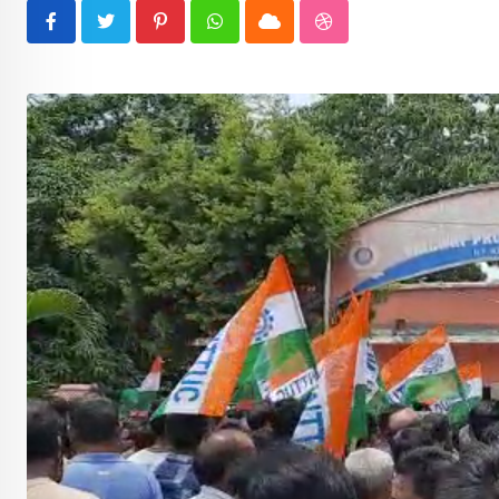
Pinterest
Whatsapp
Cloud
StumbleUpon