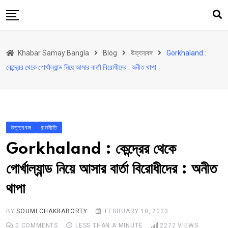
Skip
to
content
হোম
Khabar Samay Bangla
Blog
উত্তরবঙ্গ
Gorkhaland :
উত্তরবঙ্গ
কেন্দ্রের থেকে গোর্খাল্যান্ড নিয়ে আসার বার্তা বিরোধীদের : অনীত থাপা
রাজ্য
দেশ
রাজনীতি
উত্তরবঙ্গ
রাজনীতি
আরও কিছু
Gorkhaland : কেন্দ্রের থেকে
Contact
গোর্খাল্যান্ড নিয়ে আসার বার্তা বিরোধীদের : অনীত
Khabar Samay Hindi
থাপা
BY
SOUMI CHAKRABORTY
FEBRUARY 10, 2023
0
COMMENTS
LESS THAN A MINUTE
2272
VIEWS