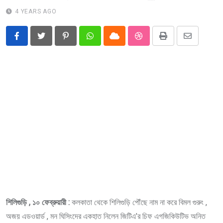
4 YEARS AGO
Pinterest
Whatsapp
Cloud
StumbleUpon
Print
Share
via
Email
শিলিগুড়ি , ১০ ফেব্রুয়ারী :
কলকাতা থেকে শিলিগুড়ি পৌঁছে নাম না করে বিমল গুরুং ,
অজয় এডওয়ার্ড , মন ঘিসিংদের একহাত নিলেন জিটিএ’র চিফ এগজিকিউটিভ অনিত