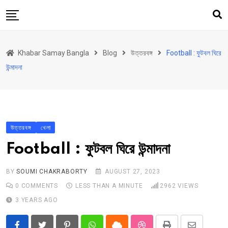
Skip
to
content
হোম
Khabar Samay Bangla
Blog
উত্তরবঙ্গ
Football : ফুটবল ঘিরে
উত্তরবঙ্গ
উন্মাদনা
রাজ্য
দেশ
রাজনীতি
উত্তরবঙ্গ
খেলা
আরও কিছু
Football : ফুটবল ঘিরে উন্মাদনা
Contact
Khabar Samay Hindi
BY
SOUMI CHAKRABORTY
AUGUST 27, 2023
0
COMMENTS
LESS THAN A MINUTE
2962
VIEWS
3 YEARS AGO