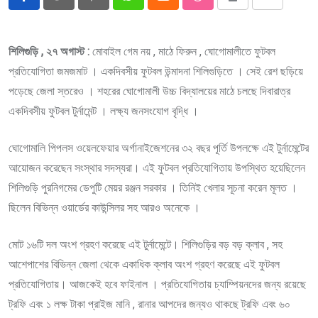
Pinterest
Whatsapp
Cloud
StumbleUpon
Print
Share
via
Email
শিলিগুড়ি , ২৭ অগাস্ট :
মোবাইল গেম নয় , মাঠে ফিরুন , ঘোগোমালীতে ফুটবল
প্রতিযোগিতা জমজমাট । একদিবসীয় ফুটবল উন্মাদনা শিলিগুড়িতে । সেই রেশ ছড়িয়ে
পড়েছে জেলা স্তরেও । শহরের ঘোগোমালী উচ্চ বিদ্যালয়ের মাঠে চলছে দিবারাত্র
একদিবসীয় ফুটবল টুর্নামেন্ট । লক্ষ্য জনসংযোগ বৃদ্ধি ।
ঘোগোমালি পিপলস ওয়েলফেয়ার অর্গানাইজেশনের ৩২ বছর পূর্তি উপলক্ষে এই টুর্নামেন্টের
আয়োজন করেছেন সংস্থার সদস্যরা। এই ফুটবল প্রতিযোগিতায় উপস্থিত হয়েছিলেন
শিলিগুড়ি পুরনিগমের ডেপুটি মেয়র রঞ্জন সরকার । তিনিই খেলার সূচনা করেন মূলত ।
ছিলেন বিভিন্ন ওয়ার্ডের কাউন্সিলর সহ আরও অনেকে ।
মোট ১৬টি দল অংশ গ্রহণ করেছে এই টুর্নামেন্টে। শিলিগুড়ির বড় বড় ক্লাব , সহ
আশেপাশের বিভিন্ন জেলা থেকে একাধিক ক্লাব অংশ গ্রহণ করেছে এই ফুটবল
প্রতিযোগিতায়। আজকেই হবে ফাইনাল । প্রতিযোগিতায় চ্যাম্পিয়নদের জন্য রয়েছে
ট্রফি এবং ১ লক্ষ টাকা প্রাইজ মানি , রানার আপদের জন্যও থাকছে ট্রফি এবং ৬০