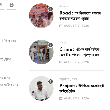
জীবনধারা
Share
Print
Road : পথ নিরাপত্তা সপ্তাহ
via
উপলক্ষে সচেতনা প্রচার
Email
AUGUST 7, 2026
ি । বিক্ষোভের
অপরাধ
Crime : এটিএম কার্ড আটকে
রেখে টাকা গায়েব , গ্রেপ্তার এক
পির ঘেরাও
AUGUST 7, 2026
শের সাথে
,
উত্তরবঙ্গ
ঘটনা
ীদের আটকে দেয়
Project : দীর্ঘদিনের অচলাবস্থা
কাটিয়ে বৈঠক
AUGUST 7, 2026