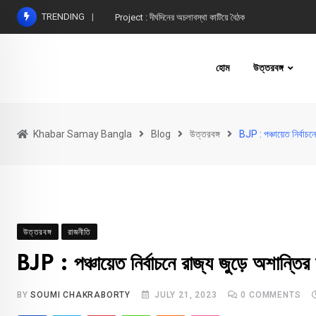
Skip
TRENDING
Project : দীর্ঘদিনের অচলাবস্থা কাটিয়ে বৈঠক
to
content
হোম
উত্তরবঙ্গ
Khabar Samay Bangla
Blog
উত্তরবঙ্গ
BJP : পঞ্চায়েত নির্বাচ
উত্তরবঙ্গ
রাজনীতি
BJP : পঞ্চায়েত নির্বাচনে রাজ্য জুড়ে অশান্তি
BY
SOUMI CHAKRABORTY
JULY 21, 2023
0
COMMENTS