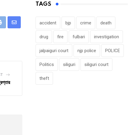
TAGS
accident
bjp
crime
death
eUpon
Print
Share
via
drug
fire
fulbari
investigation
Email
jalpaiguri court
njp police
POLICE
Politics
siliguri
siliguri court
ST
theft
েপ্তার