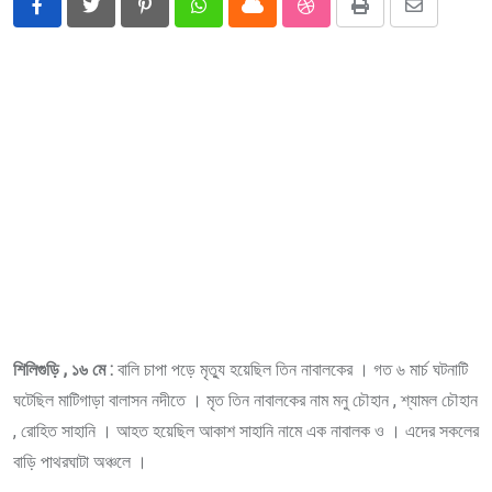
Pinterest
Whatsapp
Cloud
StumbleUpon
Print
Share
via
Email
শিলিগুড়ি , ১৬ মে :
বালি চাপা পড়ে মৃত্যু হয়েছিল তিন নাবালকের । গত ৬ মার্চ ঘটনাটি
ঘটেছিল মাটিগাড়া বালাসন নদীতে । মৃত তিন নাবালকের নাম মনু চৌহান , শ্যামল চৌহান
, রোহিত সাহানি । আহত হয়েছিল আকাশ সাহানি নামে এক নাবালক ও । এদের সকলের
বাড়ি পাথরঘাটা অঞ্চলে ।