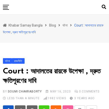
Skip
to
content
হোম
Khabar Samay Bangla
Blog
ঘটনা
Court : আদালতের রায়কে
উত্তরবঙ্গ
উপেক্ষা , দ্রুত ক্ষতিপূরণের দাবি
রাজ্য
দেশ
রাজনীতি
ঘটনা
রাজনীতি
আরও কিছু
Court : আদালতের রায়কে উপেক্ষা , দ্রুত
Contact
ক্ষতিপূরণের দাবি
Khabar Samay Hindi
BY
SOUMI CHAKRABORTY
MAY 16, 2023
0
COMMENTS
LESS THAN A MINUTE
1982
VIEWS
3 YEARS AGO