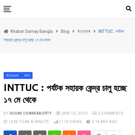
Skip
to
content
হোম
Khabar Samay Bangla
Blog
উত্তরবঙ্গ
INTTUC : পর্যটক
উত্তরবঙ্গ
সহায়ক কেন্দ্র চালু হচ্ছে ১৭ মে থেকে
রাজ্য
দেশ
রাজনীতি
উত্তরবঙ্গ
ঘটনা
আরও কিছু
INTTUC : পর্যটক সহায়ক কেন্দ্র চালু হচ্ছে
Contact
১৭ মে থেকে
Khabar Samay Hindi
BY
SOUMI CHAKRABORTY
MAY 15, 2023
0
COMMENTS
LESS THAN A MINUTE
1110
VIEWS
3 YEARS AGO