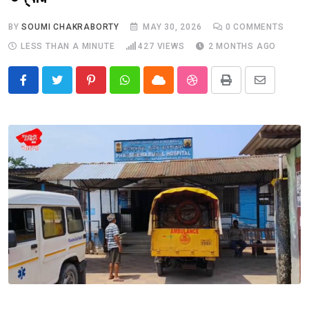
BY
SOUMI CHAKRABORTY
MAY 30, 2026
0
COMMENTS
LESS THAN A MINUTE
427
VIEWS
2 MONTHS AGO
Pinterest
Whatsapp
Cloud
StumbleUpon
Print
Share
via
Email