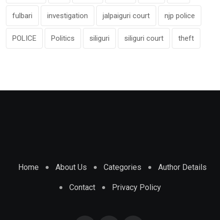
fulbari
investigation
jalpaiguri court
njp police
POLICE
Politics
siliguri
siliguri court
theft
Home
About Us
Categories
Author Details
Contact
Privacy Policy