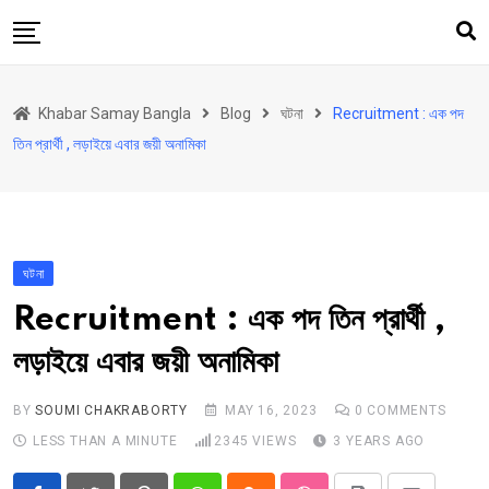
Skip
to
content
হোম
Khabar Samay Bangla
Blog
ঘটনা
Recruitment : এক পদ
উত্তরবঙ্গ
তিন প্রার্থী , লড়াইয়ে এবার জয়ী অনামিকা
রাজ্য
দেশ
রাজনীতি
ঘটনা
আরও কিছু
Recruitment : এক পদ তিন প্রার্থী ,
Contact
লড়াইয়ে এবার জয়ী অনামিকা
Khabar Samay Hindi
BY
SOUMI CHAKRABORTY
MAY 16, 2023
0
COMMENTS
LESS THAN A MINUTE
2345
VIEWS
3 YEARS AGO