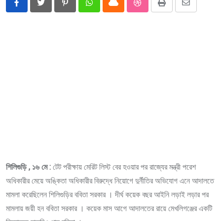
Pinterest
Whatsapp
Cloud
StumbleUpon
Print
Share
via
Email
শিলিগুড়ি , ১৬ মে :
টেট পরীক্ষায় মেরিট লিস্ট বের হওয়ার পর রাজ্যের মন্ত্রী পরেশ
অধিকারীর মেয়ে অঙ্কিতা অধিকারীর বিরুদ্ধে নিয়োগে দুর্নীতির অভিযোগ এনে আদালতে
মামলা করেছিলেন শিলিগুড়ির ববিতা সরকার । দীর্ঘ কয়েক বছর আইনি লড়াই লড়ার পর
মামলায় জয়ী হন ববিতা সরকার । কয়েক মাস আগে আদালতের রায়ে মেখলিগঞ্জের একটি