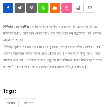
Pinterest
Whatsapp
Cloud
StumbleUpon
Print
Share
via
Email
শিলিগুড়ি , ১৬ অক্টোবর :
পরিচ্ছন্ন দিবসের দিন মেয়রের বার্তা নিজের এলাকা নিজেরা
পরিষ্কার রাখুন , একই সঙ্গে ডেঙ্গুর হাত থেকে রক্ষা পেতে জন সচেতনতা গড়ে তোলার
আহ্বান ও জানান।
শিলিগুড়ি পুরনিগমের ৩৩ নম্বর ওর্য়াডের সুস্বাস্থ্য কেন্দ্রের কাজ ক্ষতিয়ে দেখার পাশাপাশি
এলাকার বাসিন্দাদের মশারি দিলেন মেয়র গৌতম দেব । এদিন তাকে ঝাড়ু হাতেও আজ
মেয়রকে দেখা যায় | এলাকার সুস্বাস্থ্য কেন্দ্রের মাঠ পরিস্কার করেন নিজের হাতে মেয়র |
পাশাপাশি সকলের কাছে আবেদন রাখেন নিজের এলাকা পরিস্কার রাখতে |
Tags:
clean
health