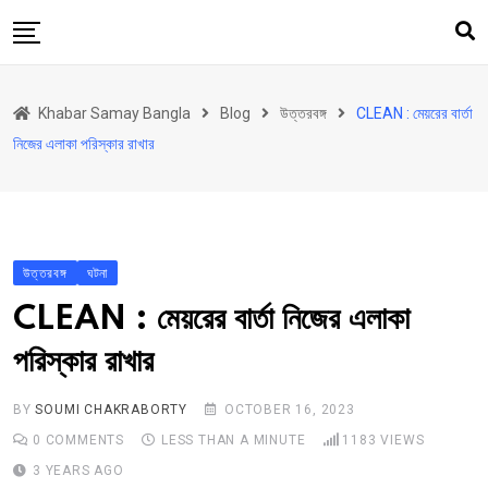
Skip
to
content
হোম
Khabar Samay Bangla
Blog
উত্তরবঙ্গ
CLEAN : মেয়রের বার্তা
উত্তরবঙ্গ
নিজের এলাকা পরিস্কার রাখার
রাজ্য
দেশ
রাজনীতি
উত্তরবঙ্গ
ঘটনা
আরও কিছু
CLEAN : মেয়রের বার্তা নিজের এলাকা
Contact
পরিস্কার রাখার
Khabar Samay Hindi
BY
SOUMI CHAKRABORTY
OCTOBER 16, 2023
0
COMMENTS
LESS THAN A MINUTE
1183
VIEWS
3 YEARS AGO