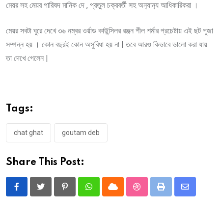
মেয়র সহ মেয়র পারিষদ মানিক দে , প্রতুল চক্রবর্তী সহ অন‍্যান‍্য আধিকারিকরা ।
মেয়র সবটা ঘুরে দেখে ৩৬ নম্বর ওর্য়াড কাউন্সিলর রঞ্জন শীল শর্মার প্রচেষ্টায় এই ছট পুজা
সম্পন্ন হয় । কোন বছরই কোন অসুবিধা হয় না | তবে আরও কিভাবে ভালো করা যায়
তা দেখে গেলেন |
Tags:
chat ghat
goutam deb
Share This Post:
Pinterest
Whatsapp
Cloud
StumbleUpon
Print
Share
via
Email