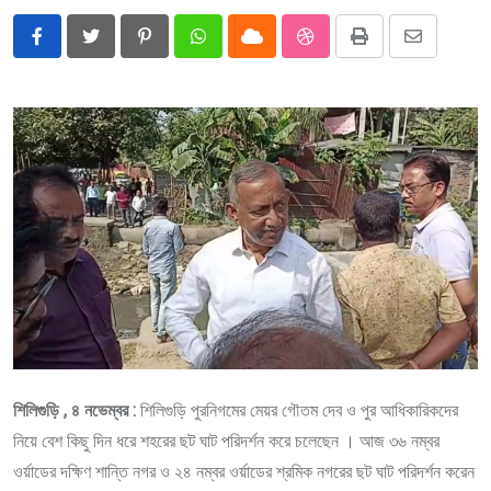
Pinterest
Whatsapp
Cloud
StumbleUpon
Print
Share
via
Email
শিলিগুড়ি , ৪ নভেম্বর :
শিলিগুড়ি পুরনিগমের মেয়র গৌতম দেব ও পুর আধিকারিকদের
নিয়ে বেশ কিছু দিন ধরে শহরের ছট ঘাট পরিদর্শন করে চলেছেন । আজ ৩৬ নম্বর
ওর্য়াডের দক্ষিণ শান্তি নগর ও ২৪ নম্বর ওর্য়াডের শ্রমিক নগরের ছট ঘাট পরিদর্শন করেন