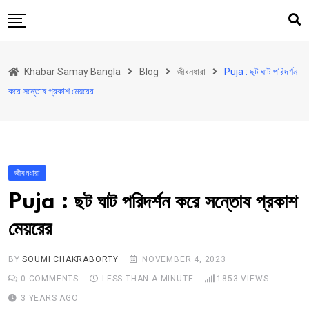
Skip
to
content
হোম
Khabar Samay Bangla
Blog
জীবনধারা
Puja : ছট ঘাট পরিদর্শন
উত্তরবঙ্গ
করে সন্তোষ প্রকাশ মেয়রের
রাজ্য
দেশ
রাজনীতি
জীবনধারা
আরও কিছু
Puja : ছট ঘাট পরিদর্শন করে সন্তোষ প্রকাশ
Contact
মেয়রের
Khabar Samay Hindi
BY
SOUMI CHAKRABORTY
NOVEMBER 4, 2023
0
COMMENTS
LESS THAN A MINUTE
1853
VIEWS
3 YEARS AGO