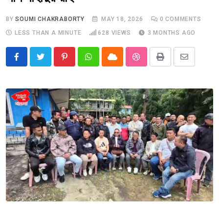
BY
SOUMI CHAKRABORTY
MAY 18, 2026
0
COMMENTS
LESS THAN A MINUTE
628
VIEWS
3 MONTHS AGO
Pinterest
Whatsapp
Cloud
StumbleUpon
Print
Share
via
Email