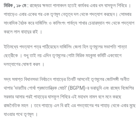
মিরিক , ১৮ মে :
রাজ্যের ক্ষমতা পালাবদল হতেই কার্যকর এবার ধস ঘাসফুল শিবিরে ।
পাহাড়েও এবার একের পর এক তৃণমূল নেতৃত্ব দল থেকে পদত্যাগ করছেন। সোমবার
সাংবাদিক বৈঠক করে দার্জিলিং ও কালিংপং পার্বত্য শাখার চেয়ারম্যান পদ থেকে পদত্যাগ
করলে লাল বাহাদুর রাই ।
ইতিমধ্যে পদত্যাগ পত্র পাঠিয়েছেন দার্জিলিং জেলা হিল তৃণমূলের সভাপতি শান্তা
ছেত্রীকে । শুধু তাই নয় এদিন তৃণমূলের গোটা মিরিক মহকুমা কমিটি একযোগে
দলত্যাগের ঘোষণা করল ।
সদ্য সমাপ্ত বিধানসভা নির্বাচনে পাহাড়ের তিনটি আসনেই তৃণমূলের জোটসঙ্গী অনীত
থাপার ‘ভারতীয় গোর্খা প্রজাতান্ত্রিক মোর্চা’ (BGPM)-র ভরাডুবি এবং রাজ্যে বিজেপির
সরকার আসার পরই পাহাড়ের ঘাসফুল শিবিরে এই মহাধস নামল বলে মনে করছে
রাজনৈতিক মহল । তবে পাহাড়ে এল বি রাই এর পদত্যাগের পর পাহাড় থেকে এবার মুছে
যাওয়ার পথে তৃণমূল ।