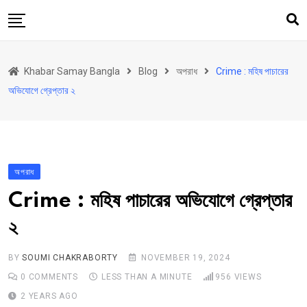
Skip
to
content
হোম
Khabar Samay Bangla
Blog
অপরাধ
Crime : মহিষ পাচারের
উত্তরবঙ্গ
অভিযোগে গ্রেপ্তার ২
রাজ্য
দেশ
রাজনীতি
অপরাধ
আরও কিছু
Crime : মহিষ পাচারের অভিযোগে গ্রেপ্তার
Contact
২
Khabar Samay Hindi
BY
SOUMI CHAKRABORTY
NOVEMBER 19, 2024
0
COMMENTS
LESS THAN A MINUTE
956
VIEWS
2 YEARS AGO