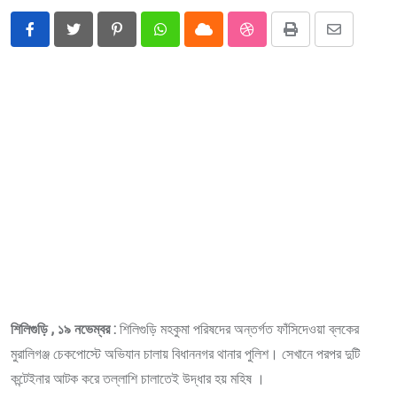
Pinterest
Whatsapp
Cloud
StumbleUpon
Print
Share
via
Email
শিলিগুড়ি , ১৯ নভেম্বর :
শিলিগুড়ি মহকুমা পরিষদের অন্তর্গত ফাঁসিদেওয়া ব্লকের
মুরালিগঞ্জ চেকপোস্টে অভিযান চালায় বিধাননগর থানার পুলিশ। সেখানে পরপর দুটি
কন্টেইনার আটক করে তল্লাশি চালাতেই উদ্ধার হয় মহিষ ।