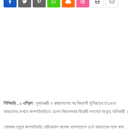
Pinterest
Whatsapp
Cloud
StumbleUpon
Print
Share
via
Email
শিলিগুড়ি , ১ এপ্রিল :
মুখ্যমন্ত্রী ও রাজ্যপালের‌ পর‌ বিধ্বংসী ঘূর্ণিঝড়ের তাণ্ডবে
আহতদের দেখতে জলপাইগুড়িতে‌ এলেন বিধানসভার‌ বিরোধী দলনেতা শুভেন্দু অধিকারী ।
সোমবার দুপুরে জলপাইগুড়ি মেডিক্যাল‌ কলেজ হাসপাতালে এসে আহতদের সঙ্গে কথা