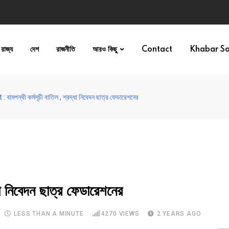
রাজ্য
দেশ
রাজনীতি
আরও কিছু
Contact
Khabar S
বামপন্থী কর্মসূচী বাতিল , শ্রদ্ধা নিবেদন ছাত্র ফেডারেশনের
া নিবেদন ছাত্র ফেডারেশনের
LESS THAN A MINUTE
4270
VIEWS
2 YEARS AGO