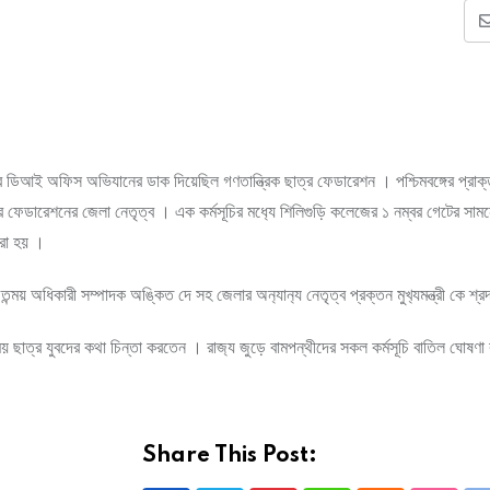
ে ডিআই অফিস অভিযানের ডাক দিয়েছিল গণতান্ত্রিক ছাত্র ফেডারেশন । পশ্চিমবঙ্গের প্রাক্তন ম
র ফেডারেশনের জেলা নেতৃত্ব । এক কর্মসূচির মধ‍্যে শিলিগুড়ি কলেজের ১ নম্বর গেটের সামনে 
করা হয় ।
ন্ময় অধিকারী সম্পাদক অঙ্কিত দে সহ জেলার অন‍্যান‍্য নেতৃত্ব প্রক্তন মুখ‍্যমন্ত্রী কে শ্র
সময় ছাত্র যুবদের কথা চিন্তা করতেন । রাজ‍্য জুড়ে বামপন্থীদের সকল কর্মসূচি বাতিল ঘোষণ
Share This Post: