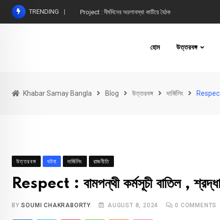
Skip
TRENDING
Project : দীর্ঘদিনের অচলাবস্থা কাটিয়ে বৈঠক
to
content
হোম
উত্তরবঙ্গ
Khabar Samay Bangla
Blog
উত্তরবঙ্গ
দার্জিলিং
Respect : 
উত্তরবঙ্গ
ঘটনা
দার্জিলিং
রাজনীতি
Respect : বামপন্থী কর্মসূচী বাতিল , শ্রদ্ধ
BY
SOUMI CHAKRABORTY
AUGUST 8, 2024
0
COMMENTS