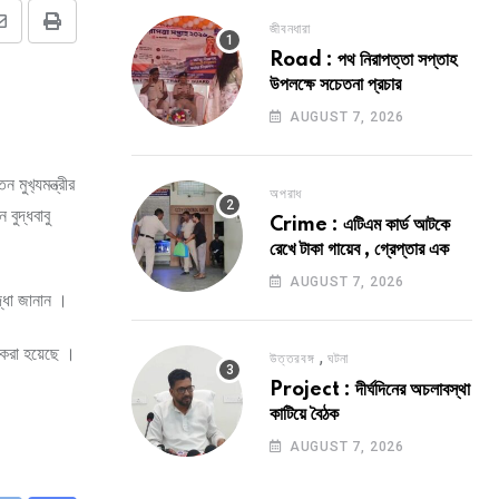
জীবনধারা
Share
Print
Road : পথ নিরাপত্তা সপ্তাহ
via
উপলক্ষে সচেতনা প্রচার
Email
AUGUST 7, 2026
ুখ‍্যমন্ত্রীর
অপরাধ
বুদ্ধবাবু
Crime : এটিএম কার্ড আটকে
রেখে টাকা গায়েব , গ্রেপ্তার এক
AUGUST 7, 2026
দ্ধা জানান ।
া করা হয়েছে ।
,
উত্তরবঙ্গ
ঘটনা
Project : দীর্ঘদিনের অচলাবস্থা
কাটিয়ে বৈঠক
AUGUST 7, 2026