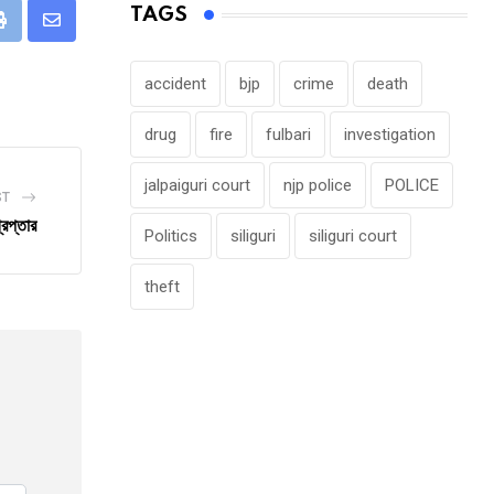
TAGS
eUpon
Print
Share
via
accident
bjp
crime
death
Email
drug
fire
fulbari
investigation
jalpaiguri court
njp police
POLICE
ST
েপ্তার
Politics
siliguri
siliguri court
theft