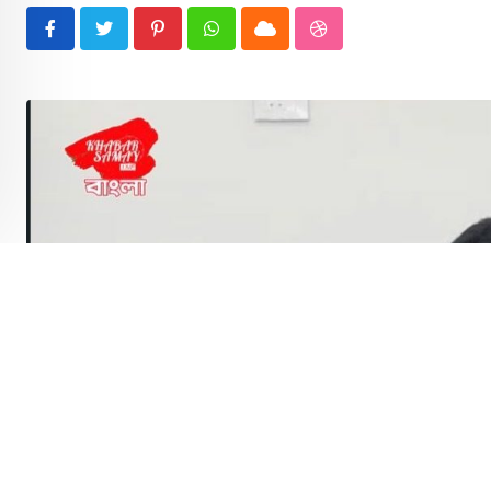
Pinterest
Whatsapp
Cloud
StumbleUpon