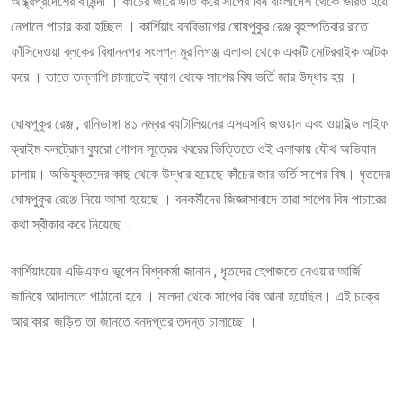
অন্ধ্রপ্রদেশের বাসিন্দা । কাঁচের জারে ভর্তি করে সাপের বিষ বাংলাদেশ থেকে ভারত হয়ে
নেপালে পাচার করা হচ্ছিল । কার্শিয়াং বনবিভাগের ঘোষপুকুর রেঞ্জ বৃহস্পতিবার রাতে
ফাঁসিদেওয়া ব্লকের বিধাননগর সংলগ্ন মুরালিগঞ্জ এলাকা থেকে একটি মোটরবাইক আটক
করে । তাতে তল্লাশি চালাতেই ব্যাগ থেকে সাপের বিষ ভর্তি জার উদ্ধার হয় ।
ঘোষপুকুর রেঞ্জ , রানিডাঙ্গা ৪১ নম্বর ব্যাটালিয়নের এসএসবি জওয়ান এবং ওয়াইল্ড লাইফ
ক্রাইম কনট্রোল ব্যুরো গোপন সূত্রের খবরের ভিত্তিতে ওই এলাকায় যৌথ অভিযান
চালায়। অভিযুক্তদের কাছ থেকে উদ্ধার হয়েছে কাঁচের জার ভর্তি সাপের বিষ। ধৃতদের
ঘোষপুকুর রেঞ্জে নিয়ে আসা হয়েছে । বনকর্মীদের জিজ্ঞাসাবাদে তারা সাপের বিষ পাচারের
কথা স্বীকার করে নিয়েছে ।
কার্শিয়াংয়ের এডিএফও ভূপেন বিশ্বকর্মা জানান , ধৃতদের হেপাজতে নেওয়ার আর্জি
জানিয়ে আদালতে পাঠানো হবে । মালদা থেকে সাপের বিষ আনা হয়েছিল। এই চক্রে
আর কারা জড়িত তা জানতে বনদপ্তর তদন্ত চালাচ্ছে ।