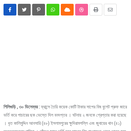
Pinterest
Whatsapp
Cloud
StumbleUpon
Print
Share
via
Email
শিলিগুড়ি , ৩০ ডিসেম্বর :
ফ্রান্সে তৈরি কয়েক কোটি টাকার সাপের বিষ বুলেট প্রুফ জারে
ভর্তি করে পাচারের ছক ভেস্তে দিল বনদপ্তর । ঘটনায় ২ জনকে গ্রেপ্তার করা হয়েছে
। ধৃত কালিমুদ্দিন আনসারি (৪৮) ইসলামপুরের ক্ষুদিরামপল্লি এবং জুবায়ের খান (৪১)