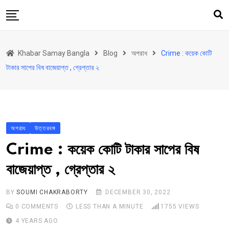
Skip
to
content
হোম
Khabar Samay Bangla
Blog
অপরাধ
Crime : কয়েক কোটি
উত্তরবঙ্গ
টাকার সাপের বিষ বাজেয়াপ্ত , গ্রেপ্তার ২
রাজ্য
দেশ
রাজনীতি
অপরাধ
উত্তরবঙ্গ
আরও কিছু
Crime : কয়েক কোটি টাকার সাপের বিষ
Contact
বাজেয়াপ্ত , গ্রেপ্তার ২
Khabar Samay Hindi
BY
SOUMI CHAKRABORTY
DECEMBER 30, 2022
0
COMMENTS
LESS THAN A MINUTE
1755
VIEWS
4 YEARS AGO