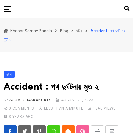
Skip
to
content
হোম
Khabar Samay Bangla
Blog
ঘটনা
Accident : পথ দুর্ঘটনায়
উত্তরবঙ্গ
মৃত ২
রাজ্য
দেশ
রাজনীতি
ঘটনা
আরও কিছু
Accident : পথ দুর্ঘটনায় মৃত ২
Contact
Khabar Samay Hindi
BY
SOUMI CHAKRABORTY
AUGUST 20, 2023
0
COMMENTS
LESS THAN A MINUTE
1360
VIEWS
3 YEARS AGO