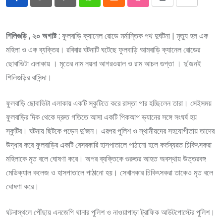
Pinterest
Whatsapp
Cloud
StumbleUpon
Print
Share
via
Email
শিলিগুড়ি , ২০ অগাষ্ট :
ফুলবাড়ি ক্যানেল রোডে মর্মান্তিক পথ দুর্ঘটনা | মৃত্যু হল এক
মহিলা ও এক ব্যক্তির। রবিবার ঘটনাটি ঘটেছে ফুলবাড়ি আমবাড়ি ক্যানেল রোডের
ছোবাভিটা এলাকায় । মৃতের নাম নয়না আগরওয়াল ও রাম আচল গুপ্তা । দু’জনই
শিলিগুড়ির বাসিন্দা।
ফুলবাড়ি ছোবাভিটা এলাকায় একটি স্কুটিতে করে রাস্তা পার হচ্ছিলেন তারা। সেইসময়
ফুলবাড়ির দিক থেকে দ্রুত গতিতে আসা একটি পিকআপ ভ্যানের সঙ্গে সংঘর্ষ হয়
স্কুটির। ঘটনায় ছিটকে পড়েন দু’জন। এরপর পুলিশ ও স্থানীয়দের সহযোগীতায় তাদের
উদ্ধার করে ফুলবাড়ির একটি বেসরকারি হাসপাতালে পাঠানো হলে কর্তব্যরত চিকিৎসকরা
মহিলাকে মৃত বলে ঘোষণা করে। অপর ব্যক্তিকে গুরুতর আহত অবস্থায় উত্তরবঙ্গ
মেডিক্যাল কলেজ ও হাসপাতালে পাঠানো হয়। সেখানকার চিকিৎসকরা তাকেও মৃত বলে
ঘোষণা করে।
ঘটনাস্থলে পৌঁছায় এনজেপি থানার পুলিশ ও নাওয়াপাড়া ট্রাফিক আউটপোস্টের পুলিশ।