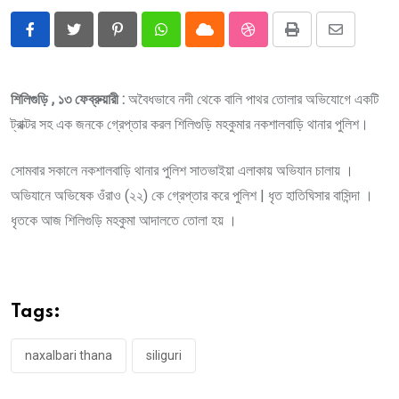
Pinterest
Whatsapp
Cloud
StumbleUpon
Print
Share
via
Email
শিলিগুড়ি , ১৩ ফেব্রুয়ারী :
অবৈধভাবে নদী থেকে বালি পাথর তোলার অভিযোগে একটি
ট্রাক্টর সহ এক জনকে গ্রেপ্তার করল শিলিগুড়ি মহকুমার নকশালবাড়ি থানার পুলিশ।
সোমবার সকালে নকশালবাড়ি থানার পুলিশ সাতভাইয়া এলাকায় অভিযান চালায় ।
অভিযানে অভিষেক ওঁরাও (২২) কে গ্রেপ্তার করে পুলিশ | ধৃত হাতিঘিসার বাসিন্দা ।
ধৃতকে আজ শিলিগুড়ি মহকুমা আদালতে তোলা হয় ।
Tags:
naxalbari thana
siliguri