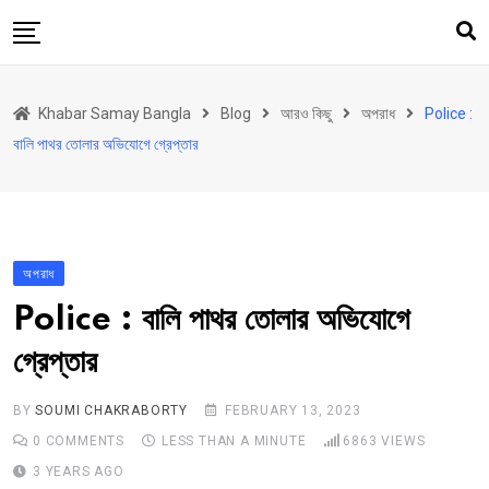
Skip
to
content
হোম
Khabar Samay Bangla
Blog
আরও কিছু
অপরাধ
Police :
উত্তরবঙ্গ
বালি পাথর তোলার অভিযোগে গ্রেপ্তার
রাজ্য
দেশ
রাজনীতি
অপরাধ
আরও কিছু
Police : বালি পাথর তোলার অভিযোগে
Contact
গ্রেপ্তার
Khabar Samay Hindi
BY
SOUMI CHAKRABORTY
FEBRUARY 13, 2023
0
COMMENTS
LESS THAN A MINUTE
6863
VIEWS
3 YEARS AGO