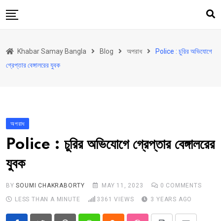
Skip
to
content
হোম
Khabar Samay Bangla
Blog
অপরাধ
Police : চুরির অভিযোগে
উত্তরবঙ্গ
গ্রেপ্তার বেঙ্গালরের যুবক
রাজ্য
দেশ
রাজনীতি
অপরাধ
আরও কিছু
Police : চুরির অভিযোগে গ্রেপ্তার বেঙ্গালরের
Contact
যুবক
Khabar Samay Hindi
BY
SOUMI CHAKRABORTY
MAY 11, 2023
0
COMMENTS
LESS THAN A MINUTE
3361
VIEWS
3 YEARS AGO