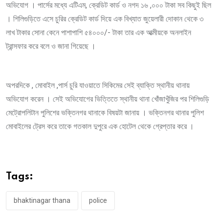
অভিযোগ । পার্সের মধ্যে এটিএম, ক্রেডিট কার্ড ও নগদ ১৬ ,০০০ টাকা সব কিছুই ছিল
। শিলিগুড়িতে এসে চুরির ক্রেডিট কার্ড দিয়ে এক বিখ্যাত জুয়েলারী দোকান থেকে ৩
লাখ টাকার সোনা কেনে পাশাপাশি ৫৪০০০/- টাকা তার এক আত্মীয়কে অনলাইন
ট্রান্সফার করে বলে ও জানা গিয়েছে ।
অপরদিকে , মোবাইল ,পার্স চুরি যাওয়াতে সিকিমের সেই ব্যাক্তি স্থানীয় থানায়
অভিযোগ করেন । সেই অভিযোগের ভিত্তিতে স্থানীয় থানা খোঁজাখুঁজির পর শিলিগুড়ি
মেট্রোপলিটান পুলিশের ভক্তিনগর থানাকে বিষয়টা জানায় । ভক্তিনগর থানার পুলিশ
মোবাইলের ট্রেস করে তাকে গতকাল দুপুরে এক হোটেল থেকে গ্রেপ্তার করে ।
Tags:
bhaktinagar thana
police