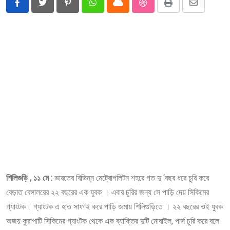
Pinterest
Whatsapp
Cloud
StumbleUpon
Print
Share
via
Email
শিলিগুড়ি , ১১ মে :
ভারতের বিভিন্ন মেট্রোপলিটন শহরে গত দু ‘বছর ধরে চুরি করে
বেড়াত বেঙ্গালরের ২২ বছরের এক যুবক । এবার চুরির জন্য সে পাড়ি দেয় সিকিমের
গ্যাংটক। গ্যাংটক এ হাত সাফাই করে পাড়ি জমায় শিলিগুড়িতে । ২২ বছরের ওই যুবক
অজয় কুরাপাটি সিকিমের গ্যাংটক থেকে এক ব্যাক্তির দুটি মোবাইল, পার্স চুরি করে বলে