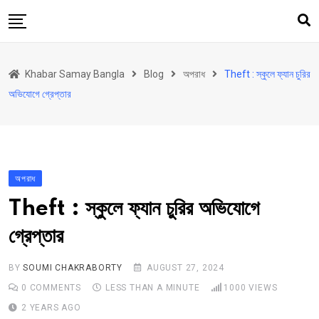
Skip
to
content
হোম
Khabar Samay Bangla
Blog
অপরাধ
Theft : স্কুলে ফ্যান চুরির
উত্তরবঙ্গ
অভিযোগে গ্রেপ্তার
রাজ্য
দেশ
রাজনীতি
অপরাধ
আরও কিছু
Theft : স্কুলে ফ্যান চুরির অভিযোগে
Contact
গ্রেপ্তার
Khabar Samay Hindi
BY
SOUMI CHAKRABORTY
AUGUST 27, 2024
0
COMMENTS
LESS THAN A MINUTE
1000
VIEWS
2 YEARS AGO