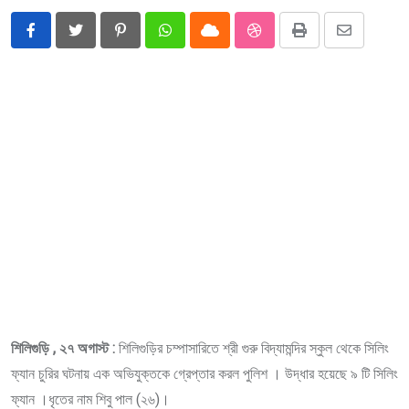
Pinterest
Whatsapp
Cloud
StumbleUpon
Print
Share
via
Email
শিলিগুড়ি , ২৭ অগাস্ট :
শিলিগুড়ির চম্পাসারিতে শ্রী গুরু বিদ্যামন্দির স্কুল থেকে সিলিং
ফ্যান চুরির ঘটনায় এক অভিযুক্তকে গ্রেপ্তার করল পুলিশ । উদ্ধার হয়েছে ৯ টি সিলিং
ফ্যান ।ধৃতের নাম শিবু পাল (২৬)।