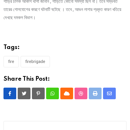
গাড়ির চালক আকাশ থাপা জানান , গাড়িতে কোনো সমস্যা ছিল না। তবে সম্ভবত
তারের গোলযোগের কারণে ঘটনাটি ঘটেছে । তবে , আগুন লাগার প্রকৃত কারণ খতিয়ে
দেখছে দমকল বিভাগ।
Tags:
fire
firebrigade
Share This Post:
Pinterest
Whatsapp
Cloud
StumbleUpon
Print
Share
via
Email