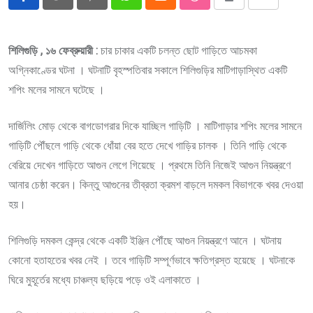
Pinterest
Whatsapp
Cloud
StumbleUpon
Print
Share
via
Email
শিলিগুড়ি , ১৬ ফেব্রুয়ারী :
চার চাকার একটি চলন্ত ছোট গাড়িতে আচমকা
অগ্নিকাণ্ডের ঘটনা । ঘটনাটি বৃহস্পতিবার সকালে শিলিগুড়ির মাটিগাড়াস্থিত একটি
শপিং মলের সামনে ঘটেছে ।
দার্জিলিং মোড় থেকে বাগডোগরার দিকে যাচ্ছিল গাড়িটি । মাটিগাড়ার শপিং মলের সামনে
গাড়িটি পৌঁছলে গাড়ি থেকে ধোঁয়া বের হতে দেখে গাড়ির চালক । তিনি গাড়ি থেকে
বেরিয়ে দেখেন গাড়িতে আগুন লেগে গিয়েছে । প্রথমে তিনি নিজেই আগুন নিয়ন্ত্রণে
আনার চেষ্ঠা করেন। কিন্তু আগুনের তীব্রতা ক্রমশ বাড়লে দমকল বিভাগকে খবর দেওয়া
হয়।
শিলিগুড়ি দমকল কেন্দ্র থেকে একটি ইঞ্জিন পৌঁছে আগুন নিয়ন্ত্রণে আনে । ঘটনায়
কোনো হতাহতের খবর নেই । তবে গাড়িটি সম্পূর্ণভাবে ক্ষতিগ্রস্ত হয়েছে । ঘটনাকে
ঘিরে মুহূর্তের মধ্যে চাঞ্চল্য ছড়িয়ে পড়ে ওই এলাকাতে ।