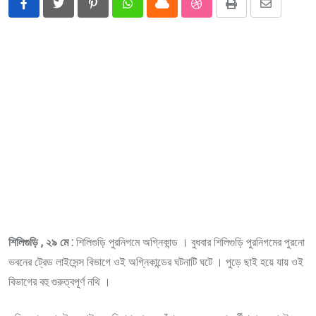
Pinterest
Whatsapp
Cloud
StumbleUpon
Print
Share
via
Email
শিলিগুড়ি , ২৯ মে :
শিলিগুড়ি পুরনিগমে অগ্নিকান্ড । বুধবার শিলিগুড়ি পুরনিগমের পুরনো
ভবনের ট্রেড লাইসেন্স বিভাগে ওই অগ্নিকান্ডের ঘটনাটি ঘটে । পুড়ে ছাই হয়ে যায় ওই
বিভাগের বহু গুরুত্বপূর্ণ নথি ।