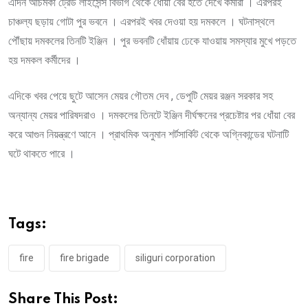
এদিন আচমকা ট্রেড লাইসেন্স বিভাগ থেকে ধোঁয়া বের হতে দেখে কর্মীরা । এরপরই
চাঞ্চল্য ছড়ায় গোটা পুর ভবনে । এরপরই খবর দেওয়া হয় দমকলে । ঘটনাস্থলে
পৌঁছায় দমকলের তিনটি ইঞ্জিন । পুর ভবনটি ধোঁয়ায় ঢেকে যাওয়ায় সমস্যার মুখে পড়তে
হয় দমকল কর্মীদের ।
এদিকে খবর পেয়ে ছুটে আসেন মেয়র গৌতম দেব , ডেপুটি মেয়র রঞ্জন সরকার সহ
অন্যান্য মেয়র পারিষদরাও । দমকলের তিনটে ইঞ্জিন দীর্ঘক্ষনের প্রচেষ্টার পর ধোঁয়া বের
করে আগুন নিয়ন্ত্রণে আনে । প্রাথমিক অনুমান শর্টসার্কিট থেকে অগ্নিকান্ডের ঘটনাটি
ঘটে থাকতে পারে ।
Tags:
fire
fire brigade
siliguri corporation
Share This Post: