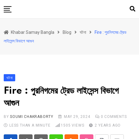
Skip
to
content
হোম
Khabar Samay Bangla
Blog
ঘটনা
Fire : পুরনিগমের ট্রেড
উত্তরবঙ্গ
লাইসেন্স বিভাগে আগুন
রাজ্য
দেশ
রাজনীতি
ঘটনা
আরও কিছু
Fire : পুরনিগমের ট্রেড লাইসেন্স বিভাগে
Contact
আগুন
Khabar Samay Hindi
BY
SOUMI CHAKRABORTY
MAY 29, 2024
0
COMMENTS
LESS THAN A MINUTE
1505
VIEWS
2 YEARS AGO