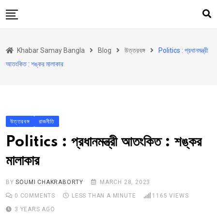
Skip
to
content
হোম
Khabar Samay Bangla
Blog
উত্তরবঙ্গ
Politics : প্রধানমন্ত্রী
উত্তরবঙ্গ
আতংকিত : শঙ্কর মালাকার
রাজ্য
দেশ
রাজনীতি
উত্তরবঙ্গ
রাজনীতি
আরও কিছু
Politics : প্রধানমন্ত্রী আতংকিত : শঙ্কর
Contact
মালাকার
Khabar Samay Hindi
BY
SOUMI CHAKRABORTY
MARCH 28, 2023
0
COMMENTS
LESS THAN A MINUTE
1165
VIEWS
3 YEARS AGO