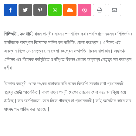
Pinterest
Whatsapp
Cloud
StumbleUpon
Print
Share
via
Email
শিলিগুড়ি , ২৮ মার্চ :
রাহুল গান্ধীর সাংসদ পদ খারিজ করার প্রতিবাদে মঙ্গলবার শিলিগুড়ির
হাসমিচকে অবস্থান বিক্ষোভে সামিল হল দার্জিলিং জেলা কংগ্রেস। এদিনের এই
অবস্থান বিক্ষোভে নেতৃত্ব দেন জেলা কংগ্রেস সভাপতি শঙ্কর মালাকার। এছাড়াও
এদিনের এই বিক্ষোভ কর্মসূচীতে উপস্থিত ছিলেন জেলার অন্যান্য নেতৃত্ব সহ কংগ্রেস
কর্মীরা।
বিক্ষোভ কর্মসূচী থেকে শঙ্কর মালাকার দাবি করেন বিজেপি সরকার তথা প্রধানমন্ত্রী
নরেন্দ্র মোদী আতংকিত | কারণ রাহুল গান্ধী দেশের লোকের সেবা করে জনপ্রিয় হয়ে
উঠেছে | তার জনপ্রিয়তা মেনে নিতে পারছেন না প্রধানমন্ত্রী | তাই অনৈতিক ভাবে তার
সাংসদ পদ খারিজ করা হয়েছে |