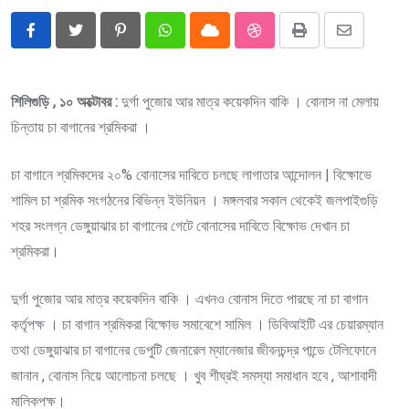
Pinterest
Whatsapp
Cloud
StumbleUpon
Print
Share
via
Email
শিলিগুড়ি , ১০ অক্টোবর :
দুর্গা পুজোর আর মাত্র কয়েকদিন বাকি । বোনাস না মেলায়
চিন্তায় চা বাগানের শ্রমিকরা ।
চা বাগানে শ্রমিকদের ২০% বোনাসের দাবিতে চলছে লাগাতার আন্দোলন | বিক্ষোভে
শামিল চা শ্রমিক সংগঠনের বিভিন্ন ইউনিয়ন । মঙ্গলবার সকাল থেকেই জলপাইগুড়ি
শহর সংলগ্ন ডেঙ্গুয়াঝার চা বাগানের গেটে বোনাসের দাবিতে বিক্ষোভ দেখান চা
শ্রমিকরা।
দুর্গা পুজোর আর মাত্র কয়েকদিন বাকি । এখনও বোনাস দিতে পারছে না চা বাগান
কর্তৃপক্ষ । চা বাগান শ্রমিকরা বিক্ষোভ সমাবেশে সামিল । ডিবিআইটি এর চেয়ারম্যান
তথা ডেঙ্গুয়াঝার চা বাগানের ডেপুটি জেনারেল ম্যানেজার জীবনচন্দ্র পান্ডে টেলিফোনে
জানান , বোনাস নিয়ে আলোচনা চলছে । খুব শীঘ্রই সমস্যা সমাধান হবে , আশাবাদী
মালিকপক্ষ।