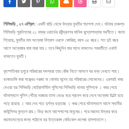
Pinterest
Whatsapp
Cloud
StumbleUpon
Print
Share
via
Email
শিলিগুড়ি , ২৭ এপ্রিল :
একটি বাড়ি থেকে উদ্ধার যুবতীর পচাগলা দেহ। ঘটনায় চাঞ্চল্য
শিলিগুড়ি পুরনিগমের ২১ নম্বর ওয়ার্ডের রবীন্দ্রনগর মানিক বন্দ্যোপাধ্যায় সরণীতে। জানা
গিয়েছে, যুবতীর নাম অন্বেষা বিশ্বাস ওরফে কোরিয়া, বয়স ৩৫ বছর। গত দুই বছর
আগে অন্বেষার বাবা মারা যায়। তবে কিছুদিন মার সাথে থাকলেও পরবর্তীতে একাই
থাকতেন যুবতী।
বৃহস্পতিবার দুপুরে পরিবারের সদস্যরা তার খোঁজ নিতে আসলে ঘর বন্ধ দেখতে পায়।
ডাকাডাকি করা সত্ত্বেও দরজা না খোলায় সন্দেহ হয় পরিবারের লোকেদের। এরপরই খবর
দেওয়া হয় শিলিগুড়ি মেট্রোপলিটন পুলিশের শিলিগুড়ি থানার পুলিশকে । খবর পেয়ে
ঘটনাস্থলে পুলিশ পৌঁছে দরজার তালা ভেঙে ঘরে প্রবেশ করে দেখে অন্বেষা উল্টো হয়ে
পড়ে রয়েছে । আর দেহ পচে দুর্গন্ধ ছড়াচ্ছে । খবর পেয়ে ঘটনাস্থলে আসে স্থানীয়
কাউন্সিলর কুন্তল রায়। ভিড় জমে আশেপাশের মানুষের। পরে মরদেহ উদ্ধার করে
ময়নাতদন্তের জন্য পাঠানো হয় উত্তরবঙ্গ মেডিকেল কলেজ হাসপাতালে।