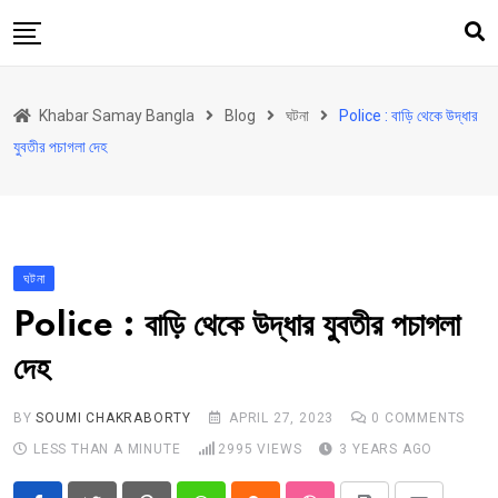
Skip
to
content
হোম
Khabar Samay Bangla
Blog
ঘটনা
Police : বাড়ি থেকে উদ্ধার
উত্তরবঙ্গ
যুবতীর পচাগলা দেহ
রাজ্য
দেশ
রাজনীতি
ঘটনা
আরও কিছু
Police : বাড়ি থেকে উদ্ধার যুবতীর পচাগলা
Contact
দেহ
Khabar Samay Hindi
BY
SOUMI CHAKRABORTY
APRIL 27, 2023
0
COMMENTS
LESS THAN A MINUTE
2995
VIEWS
3 YEARS AGO