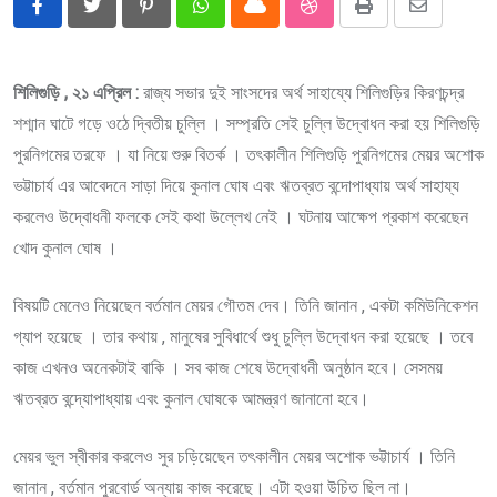
Pinterest
Whatsapp
Cloud
StumbleUpon
Print
Share
via
Email
শিলিগুড়ি , ২১ এপ্রিল :
রাজ্য সভার দুই সাংসদের অর্থ সাহায্যে শিলিগুড়ির কিরণচন্দ্র
শশ্মান ঘাটে গড়ে ওঠে দ্বিতীয় চুল্লি । সম্প্র‍তি সেই চুল্লি উদ্বোধন করা হয় শিলিগুড়ি
পুরনিগমের তরফে । যা নিয়ে শুরু বিতর্ক । তৎকালীন শিলিগুড়ি পুরনিগমের মেয়র অশোক
ভট্টাচার্য এর আবেদনে সাড়া দিয়ে কুনাল ঘোষ এবং ঋতব্রত বন্দোপাধ্যায় অর্থ সাহায্য
করলেও উদ্বোধনী ফলকে সেই কথা উল্লেখ নেই । ঘটনায় আক্ষেপ প্রকাশ করেছেন
খোদ কুনাল ঘোষ ।
বিষয়টি মেনেও নিয়েছেন বর্তমান মেয়র গৌতম দেব। তিনি জানান , একটা কমিউনিকেশন
গ্যাপ হয়েছে । তার কথায় , মানুষের সুবিধার্থে শুধু চুল্লি উদ্বোধন করা হয়েছে । তবে
কাজ এখনও অনেকটাই বাকি । সব কাজ শেষে উদ্বোধনী অনুষ্ঠান হবে। সেসময়
ঋতব্রত বন্দ্যোপাধ্যায় এবং কুনাল ঘোষকে আমন্ত্রণ জানানো হবে।
মেয়র ভুল স্বীকার করলেও সুর চড়িয়েছেন তৎকালীন মেয়র অশোক ভট্টাচার্য । তিনি
জানান , বর্তমান পুরবোর্ড অন্যায় কাজ করেছে। এটা হওয়া উচিত ছিল না।