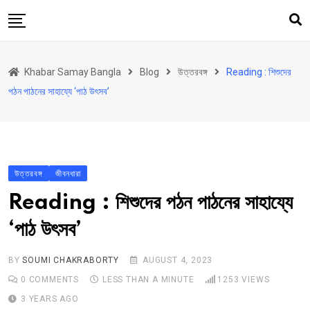
Skip
to
content
হোম
Khabar Samay Bangla
Blog
উত্তরবঙ্গ
Reading : শিশুদের
উত্তরবঙ্গ
পঠন পাঠনের সাহায্যে ‘পাঠ উৎসব’
রাজ্য
দেশ
রাজনীতি
উত্তরবঙ্গ
জীবনধারা
আরও কিছু
Reading : শিশুদের পঠন পাঠনের সাহায্যে
Contact
‘পাঠ উৎসব’
Khabar Samay Hindi
BY
SOUMI CHAKRABORTY
AUGUST 4, 2023
0
COMMENTS
LESS THAN A MINUTE
1253
VIEWS
3 YEARS AGO