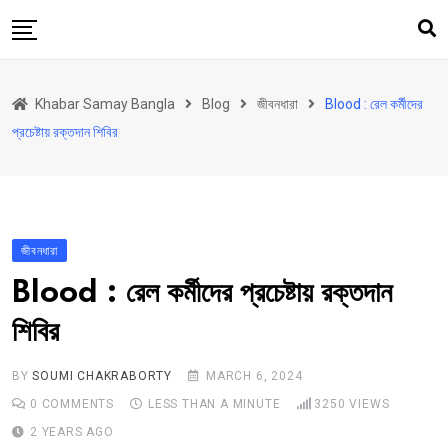
Skip
to
content
হোম
Khabar Samay Bangla
Blog
জীবনধারা
Blood : রেল কর্মীদের
উত্তরবঙ্গ
প্রচেষ্টায় রক্তদান শিবির
রাজ্য
দেশ
রাজনীতি
জীবনধারা
আরও কিছু
Blood : রেল কর্মীদের প্রচেষ্টায় রক্তদান
Contact
শিবির
Khabar Samay Hindi
BY
SOUMI CHAKRABORTY
MARCH 6, 2024
0
COMMENTS
LESS THAN A MINUTE
3250
VIEWS
2 YEARS AGO