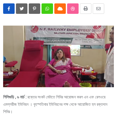
Pinterest
Whatsapp
Cloud
StumbleUpon
Print
Share
via
Email
শিলিগুড়ি , ৬ মার্চ :
রক্তের সংকট মেটাতে শিবির আয়োজন করল এন এফ রেলওয়ে
এমপ্লয়ীজ ইউনিয়ন । বৃহস্পতিবার ইউনিয়নের পক্ষ থেকে আয়োজিত হল রক্তদান
শিবির।