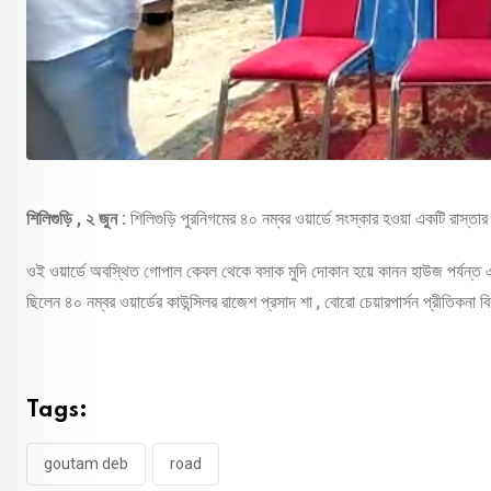
শিলিগুড়ি , ২ জুন :
শিলিগুড়ি পুরনিগমের ৪০ নম্বর ওয়ার্ডে সংস্কার হওয়া একটি রাস্ত
ওই ওয়ার্ডে অবস্থিত গোপাল কেবল থেকে বসাক মুদি দোকান হয়ে কানন হাউজ পর্যন্ত এই
ছিলেন ৪০ নম্বর ওয়ার্ডের কাউন্সিলর রাজেশ প্রসাদ শা , বোরো চেয়ারপার্সন প্রীতিকনা ব
Tags:
goutam deb
road