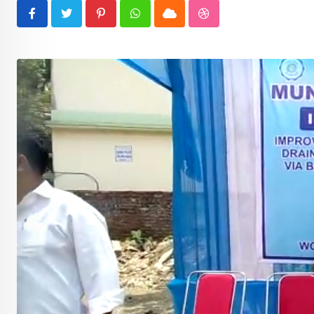
Pinterest
Whatsapp
Cloud
StumbleUpon