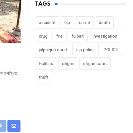
TAGS
accident
bjp
crime
death
drug
fire
fulbari
investigation
jalpaiguri court
njp police
POLICE
Politics
siliguri
siliguri court
্গে উপস্থিত
theft
eUpon
Print
Share