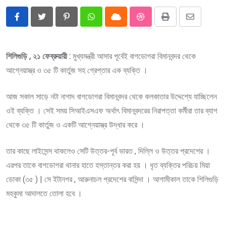
Pinterest
Whatsapp
Cloud
StumbleUpon
Print
Share
via
Email
শিলিগুড়ি , ২১ ফেব্রুয়ারী :
মুখ্যমন্ত্রী আসার পূর্বেই বাগডোগরা বিমানবন্দর থেকে
আগ্নেয়াস্ত্র ও ৩৫ টি কার্তুজ সহ গ্রেপ্তার এক ব্যক্তি ।
আজ সকাল সাড়ে নটা নাগাদ বাগডোগরা বিমানবন্দর থেকে কলকাতার উদ্দেশ্যে যাচ্ছিলেন
ওই ব্যক্তি । সেই সময় সিআইএসএফ অর্থাৎ বিমানবন্দরের নিরাপত্তা কর্মীরা তার ব্যাগ
থেকে ৩৫ টি কার্তুজ ও একটি আগ্নেয়াস্ত্র উদ্ধার করে ।
তার কাছে লাইসেন্স থাকলেও সেটি উত্তর-পূর্ব ভারত , দিল্লি ও উত্তর প্রদেশের ।
এরপর তাকে বাগডোগরা থানার হাতে হস্তান্তর করা হয় । ধৃত ব্যক্তির পরিচয় মিয়া
ডোকা (৩৫ ) | সে ইটানগর , আরুনাচল প্রদেশের বাসিন্দা । আগামীকাল তাকে শিলিগুড়ি
মহকুমা আদালতে তোলা হবে ।