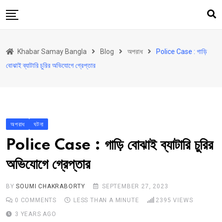
Skip
to
content
হোম
Khabar Samay Bangla
Blog
অপরাধ
Police Case : গাড়ি
উত্তরবঙ্গ
বোঝাই ব্যাটারি চুরির অভিযোগে গ্রেপ্তার
রাজ্য
দেশ
রাজনীতি
অপরাধ
ঘটনা
আরও কিছু
Police Case : গাড়ি বোঝাই ব্যাটারি চুরির
Contact
অভিযোগে গ্রেপ্তার
Khabar Samay Hindi
BY
SOUMI CHAKRABORTY
SEPTEMBER 27, 2023
0
COMMENTS
LESS THAN A MINUTE
2395
VIEWS
3 YEARS AGO