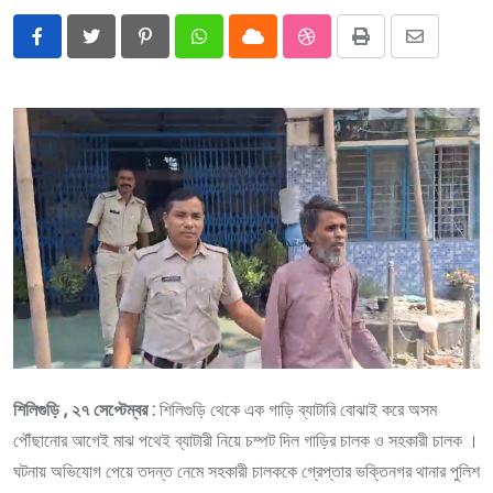
Pinterest
Whatsapp
Cloud
StumbleUpon
Print
Share
via
Email
শিলিগুড়ি , ২৭ সেপ্টেম্বর :
শিলিগুড়ি থেকে এক গাড়ি ব্যাটারি বোঝাই করে অসম
পৌঁছানোর আগেই মাঝ পথেই ব্যাটারী নিয়ে চম্পট দিল গাড়ির চালক ও সহকারী চালক ।
ঘটনায় অভিযোগ পেয়ে তদন্ত নেমে সহকারী চালককে গ্রেপ্তার ভক্তিনগর থানার পুলিশ