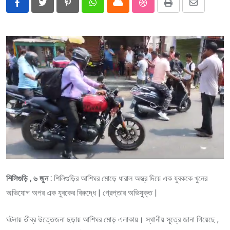
Pinterest
Whatsapp
Cloud
StumbleUpon
Print
Share
via
Email
শিলিগুড়ি , ৬ জুন :
শিলিগুড়ির আশিঘর মোড়ে ধারাল অস্ত্র দিয়ে এক যুবককে খুনের
অভিযোগ অপর এক যুবকের বিরুদ্ধে | গ্রেপ্তার অভিযুক্ত |
ঘটনায় তীব্র উত্তেজনা ছড়ায় আশিঘর মোড় এলাকায়। স্থানীয় সূত্রে জানা গিয়েছে ,