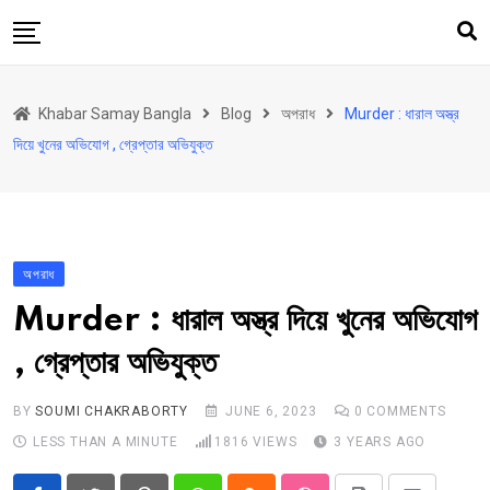
Skip
to
content
হোম
Khabar Samay Bangla
Blog
অপরাধ
Murder : ধারাল অস্ত্র
উত্তরবঙ্গ
দিয়ে খুনের অভিযোগ , গ্রেপ্তার অভিযুক্ত
রাজ্য
দেশ
রাজনীতি
অপরাধ
আরও কিছু
Murder : ধারাল অস্ত্র দিয়ে খুনের অভিযোগ
Contact
, গ্রেপ্তার অভিযুক্ত
Khabar Samay Hindi
BY
SOUMI CHAKRABORTY
JUNE 6, 2023
0
COMMENTS
LESS THAN A MINUTE
1816
VIEWS
3 YEARS AGO